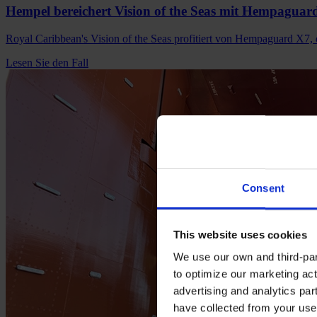
Hempel bereichert Vision of the Seas mit Hempaguar
Royal Caribbean's Vision of the Seas profitiert von Hempaguard X7, d
Lesen Sie den Fall
Consent
This website uses cookies
We use our own and third-part
to optimize our marketing act
advertising and analytics par
have collected from your use 