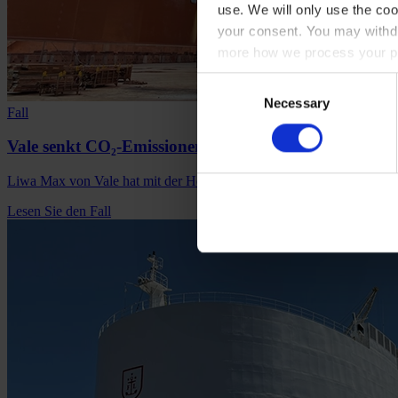
use. We will only use the coo
your consent. You may withdr
more how we process your pe
Consent
Necessary
Selection
Fall
Vale senkt CO₂-Emissionen beim Erztransporter Va
Liwa Max von Vale hat mit der Hempaguard-Beschichtung von Hempel 
Lesen Sie den Fall