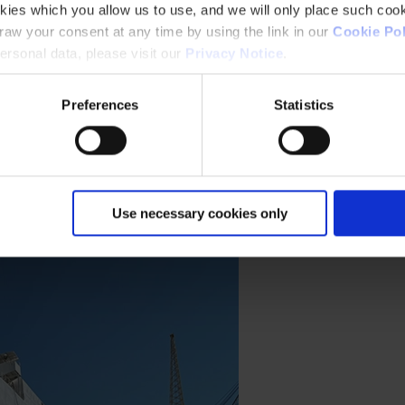
kies which you allow us to use, and we will only place such cook
aw your consent at any time by using the link in our
Cookie Pol
rsonal data, please visit our
Privacy Notice
.
Preferences
Statistics
lemax mit Hempaguard
in 18 Monaten 6.700 Tonnen CO₂ eingespart und damit die nachhaltig
Use necessary cookies only