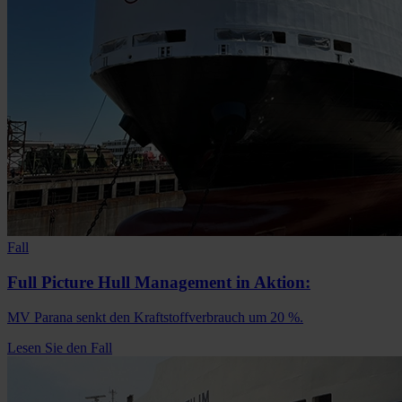
Fall
Full Picture Hull Management in Aktion:
MV Parana senkt den Kraftstoffverbrauch um 20 %.
Lesen Sie den Fall