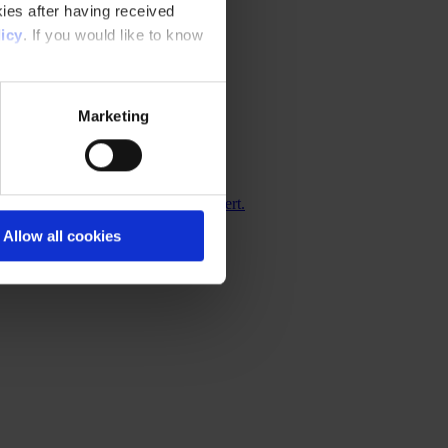
ies after having received
icy
. If you would like to know
Marketing
e Schifffahrt nachweislich gefördert.
Allow all cookies