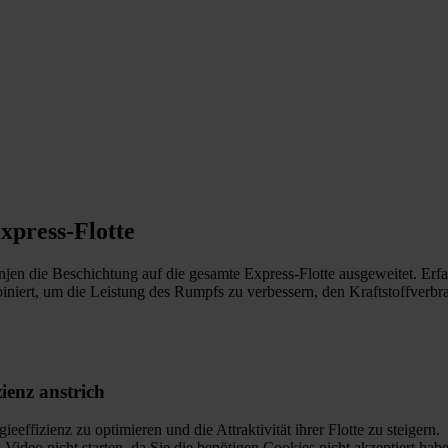
xpress-Flotte
en die Beschichtung auf die gesamte Express-Flotte ausgeweitet. Erf
iniert, um die Leistung des Rumpfs zu verbessern, den Kraftstoffverbr
ienz anstrich
effizienz zu optimieren und die Attraktivität ihrer Flotte zu steigern.
Video nicht starten, da Sie die benötigen Cookies nicht akzeptiert hab