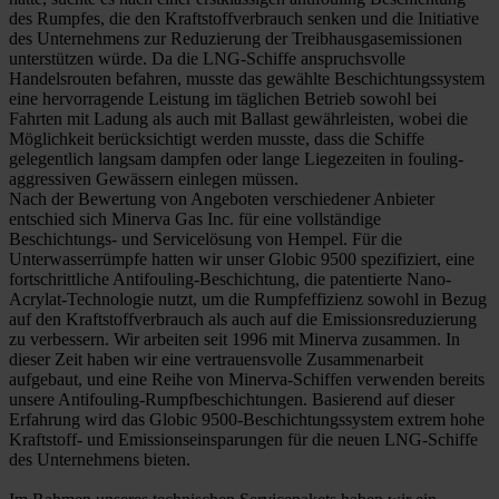
des Rumpfes, die den Kraftstoffverbrauch senken und die Initiative
des Unternehmens zur Reduzierung der Treibhausgasemissionen
unterstützen würde. Da die LNG-Schiffe anspruchsvolle
Handelsrouten befahren, musste das gewählte Beschichtungssystem
eine hervorragende Leistung im täglichen Betrieb sowohl bei
Fahrten mit Ladung als auch mit Ballast gewährleisten, wobei die
Möglichkeit berücksichtigt werden musste, dass die Schiffe
gelegentlich langsam dampfen oder lange Liegezeiten in fouling-
aggressiven Gewässern einlegen müssen.
Nach der Bewertung von Angeboten verschiedener Anbieter
entschied sich Minerva Gas Inc. für eine vollständige
Beschichtungs- und Servicelösung von Hempel. Für die
Unterwasserrümpfe hatten wir unser Globic 9500 spezifiziert, eine
fortschrittliche Antifouling-Beschichtung, die patentierte Nano-
Acrylat-Technologie nutzt, um die Rumpfeffizienz sowohl in Bezug
auf den Kraftstoffverbrauch als auch auf die Emissionsreduzierung
zu verbessern. Wir arbeiten seit 1996 mit Minerva zusammen. In
dieser Zeit haben wir eine vertrauensvolle Zusammenarbeit
aufgebaut, und eine Reihe von Minerva-Schiffen verwenden bereits
unsere Antifouling-Rumpfbeschichtungen. Basierend auf dieser
Erfahrung wird das Globic 9500-Beschichtungssystem extrem hohe
Kraftstoff- und Emissionseinsparungen für die neuen LNG-Schiffe
des Unternehmens bieten.