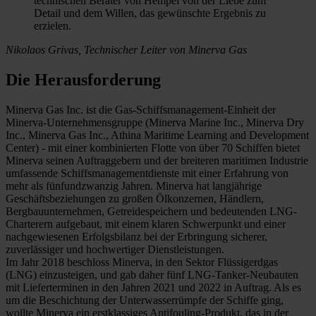
technischen Berater von Hempel von der Liebe zum
Detail und dem Willen, das gewünschte Ergebnis zu
erzielen.
Nikolaos Grivas, Technischer Leiter von Minerva Gas
Die Herausforderung
Minerva Gas Inc. ist die Gas-Schiffsmanagement-Einheit der
Minerva-Unternehmensgruppe (Minerva Marine Inc., Minerva Dry
Inc., Minerva Gas Inc., Athina Maritime Learning and Development
Center) - mit einer kombinierten Flotte von über 70 Schiffen bietet
Minerva seinen Auftraggebern und der breiteren maritimen Industrie
umfassende Schiffsmanagementdienste mit einer Erfahrung von
mehr als fünfundzwanzig Jahren. Minerva hat langjährige
Geschäftsbeziehungen zu großen Ölkonzernen, Händlern,
Bergbauunternehmen, Getreidespeichern und bedeutenden LNG-
Charterern aufgebaut, mit einem klaren Schwerpunkt und einer
nachgewiesenen Erfolgsbilanz bei der Erbringung sicherer,
zuverlässiger und hochwertiger Dienstleistungen.
Im Jahr 2018 beschloss Minerva, in den Sektor Flüssigerdgas
(LNG) einzusteigen, und gab daher fünf LNG-Tanker-Neubauten
mit Lieferterminen in den Jahren 2021 und 2022 in Auftrag. Als es
um die Beschichtung der Unterwasserrümpfe der Schiffe ging,
wollte Minerva ein erstklassiges Antifouling-Produkt, das in der