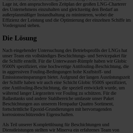
Lage ist, den anspruchsvollen Zeitplan der großen LNG-Charterer
des Unternehmens einzuhalten und gleichzeitig den Bedarf an
außerplanmäßiger Instandhaltung zu minimieren, wobei die
Effizienz der Leistung und die Optimierung der einzelnen Schiffe im
Vordergrund stehen.
Die Lösung
Nach eingehender Untersuchung des Betriebsprofils der LNGs hat
unser Team ein vollständiges Beschichtungs- und Servicepaket für
die Schiffe erstellt. Für die Unterwasser-Rümpfe haben wir Globic
9500N spezifiziert, eine hochwertige Antifouling-Beschichtung, die
in aggressiven Fouling-Bedingungen hohe Kraftstoff- und
Emissionseinsparungen bietet. Aufgrund der langen Ausrüstungszeit
der Schiffe haben wir auch eine Schicht Globic 9500S spezifiziert,
eine Antifouling-Beschichtung, die speziell entwickelt wurde, um
während langer Liegezeiten vor Fouling zu schützen. Für die
Ballasttanks und andere Stahlbereiche umfasste unser Paket
Beschichtungen aus unserem Hempadur Quattro Sortiment,
fortschrittliche Epoxid-Grundierungen mit hervorragenden
korrosionsschützenden Eigenschaften.
Als Teil unserer Komplettlösung für Beschichtungen und
Dienstleistungen stellten wir Minerva ein erfahrenes Team von