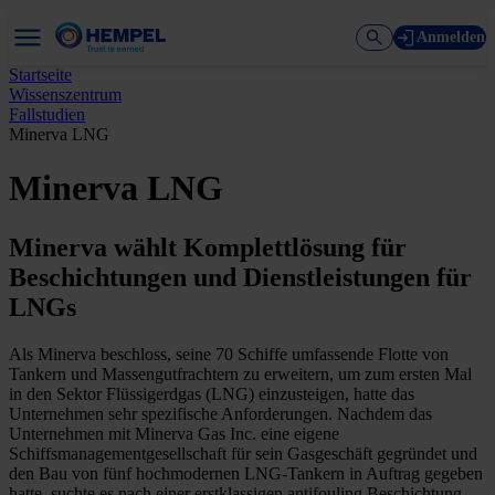
Anmelden
Startseite
Wissenszentrum
Fallstudien
Minerva LNG
Minerva LNG
Minerva wählt Komplettlösung für
Beschichtungen und Dienstleistungen für
LNGs
Als Minerva beschloss, seine 70 Schiffe umfassende Flotte von
Tankern und Massengutfrachtern zu erweitern, um zum ersten Mal
in den Sektor Flüssigerdgas (LNG) einzusteigen, hatte das
Unternehmen sehr spezifische Anforderungen. Nachdem das
Unternehmen mit Minerva Gas Inc. eine eigene
Schiffsmanagementgesellschaft für sein Gasgeschäft gegründet und
den Bau von fünf hochmodernen LNG-Tankern in Auftrag gegeben
hatte, suchte es nach einer erstklassigen antifouling Beschichtung