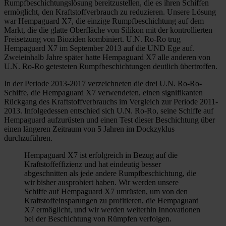
Rumpfbeschichtungslösung bereitzustellen, die es ihren Schiffen
ermöglicht, den Kraftstoffverbrauch zu reduzieren. Unsere Lösung
war Hempaguard X7, die einzige Rumpfbeschichtung auf dem
Markt, die die glatte Oberfläche von Silikon mit der kontrollierten
Freisetzung von Bioziden kombiniert. U.N. Ro-Ro trug
Hempaguard X7 im September 2013 auf die UND Ege auf.
Zweieinhalb Jahre später hatte Hempaguard X7 alle anderen von
U.N. Ro-Ro getesteten Rumpfbeschichtungen deutlich übertroffen.
In der Periode 2013-2017 verzeichneten die drei U.N. Ro-Ro-
Schiffe, die Hempaguard X7 verwendeten, einen signifikanten
Rückgang des Kraftstoffverbrauchs im Vergleich zur Periode 2011-
2013. Infolgedessen entschied sich U.N. Ro-Ro, seine Schiffe auf
Hempaguard aufzurüsten und einen Test dieser Beschichtung über
einen längeren Zeitraum von 5 Jahren im Dockzyklus
durchzuführen.
Hempaguard X7 ist erfolgreich in Bezug auf die
Kraftstoffeffizienz und hat eindeutig besser
abgeschnitten als jede andere Rumpfbeschichtung, die
wir bisher ausprobiert haben. Wir werden unsere
Schiffe auf Hempaguard X7 umrüsten, um von den
Kraftstoffeinsparungen zu profitieren, die Hempaguard
X7 ermöglicht, und wir werden weiterhin Innovationen
bei der Beschichtung von Rümpfen verfolgen.