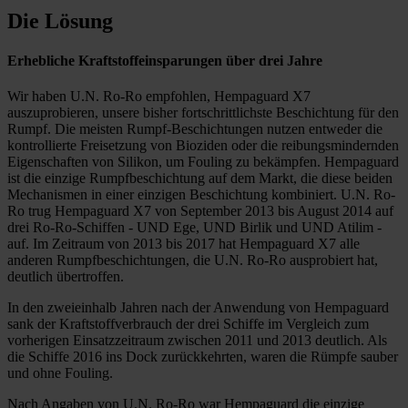
Die Lösung
Erhebliche Kraftstoffeinsparungen über drei Jahre
Wir haben U.N. Ro-Ro empfohlen, Hempaguard X7
auszuprobieren, unsere bisher fortschrittlichste Beschichtung für den
Rumpf. Die meisten Rumpf-Beschichtungen nutzen entweder die
kontrollierte Freisetzung von Bioziden oder die reibungsmindernden
Eigenschaften von Silikon, um Fouling zu bekämpfen. Hempaguard
ist die einzige Rumpfbeschichtung auf dem Markt, die diese beiden
Mechanismen in einer einzigen Beschichtung kombiniert. U.N. Ro-
Ro trug Hempaguard X7 von September 2013 bis August 2014 auf
drei Ro-Ro-Schiffen - UND Ege, UND Birlik und UND Atilim -
auf. Im Zeitraum von 2013 bis 2017 hat Hempaguard X7 alle
anderen Rumpfbeschichtungen, die U.N. Ro-Ro ausprobiert hat,
deutlich übertroffen.
In den zweieinhalb Jahren nach der Anwendung von Hempaguard
sank der Kraftstoffverbrauch der drei Schiffe im Vergleich zum
vorherigen Einsatzzeitraum zwischen 2011 und 2013 deutlich. Als
die Schiffe 2016 ins Dock zurückkehrten, waren die Rümpfe sauber
und ohne Fouling.
Nach Angaben von U.N. Ro-Ro war Hempaguard die einzige