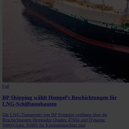
Fall
BP Shipping wählt Hempel’s Beschichtungen für
LNG-Schiffsneubauten
Die LNG-Transporter von BP Shipping verfügen über die
Beschichtungen Hempadur Quattro 47604 und Dynamic
9000/Globic 9500S für Korrosionsschutz und