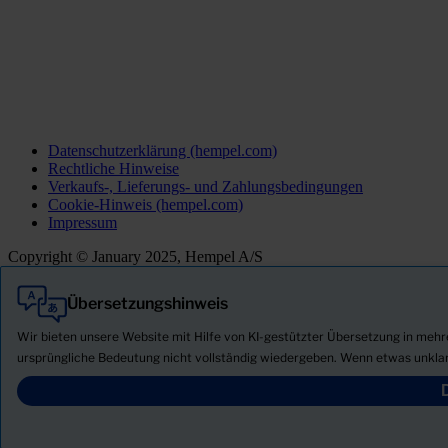
Datenschutzerklärung (hempel.com)
Rechtliche Hinweise
Verkaufs-, Lieferungs- und Zahlungsbedingungen
Cookie-Hinweis (hempel.com)
Impressum
Copyright © January 2025, Hempel A/S
Übersetzungshinweis
Alle
Produkte
Wir bieten unsere Website mit Hilfe von KI-gestützter Übersetzung in meh
Neuigkeiten
ursprüngliche Bedeutung nicht vollständig wiedergeben. Wenn etwas unklar
Sicherheitsdatenblatt herunterladen
PRODUCT NAME