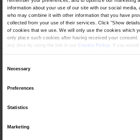
remember your preferences, and to optimize our marketing ac
information about your use of our site with our social media, 
who may combine it with other information that you have prov
collected from your use of their services. Click "Show details"
of cookies that we use. We will only use the cookies which yo
only place such cookies after having received your consent
any time by using the link in our
Cookie Policy
. If you woul
process your personal data, please visit our
Privacy Notice
Cas
Consent
Protection de confiance pour les supports de
Necessary
Selection
tuyauterie en acier de construction dans une
installation gazière.
Preferences
Avantguard riche en zinc garantit une résistance mécanique
supérieure et une réduction de la corrosion pour des performances
améliorées à des températures extrêmes.
Statistics
Lis le cas
Grues et équipements portuaires
Marketing
Protection des actifs dans des