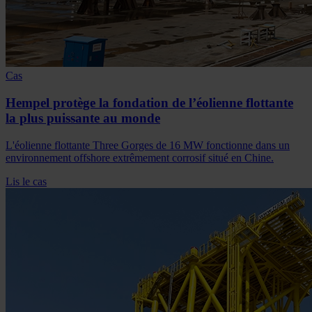
Cas
Hempel protège la fondation de l’éolienne flottante
la plus puissante au monde
L'éolienne flottante Three Gorges de 16 MW fonctionne dans un
environnement offshore extrêmement corrosif situé en Chine.
Lis le cas