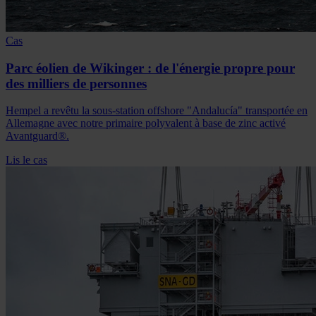
Cas
Parc éolien de Wikinger : de l'énergie propre pour
des milliers de personnes
Hempel a revêtu la sous-station offshore "Andalucía" transportée en
Allemagne avec notre primaire polyvalent à base de zinc activé
Avantguard®.
Lis le cas