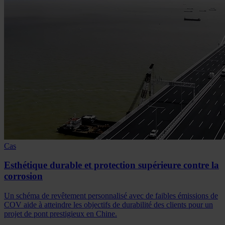
Cas
Esthétique durable et protection supérieure contre la
corrosion
Un schéma de revêtement personnalisé avec de faibles émissions de
COV aide à atteindre les objectifs de durabilité des clients pour un
projet de pont prestigieux en Chine.