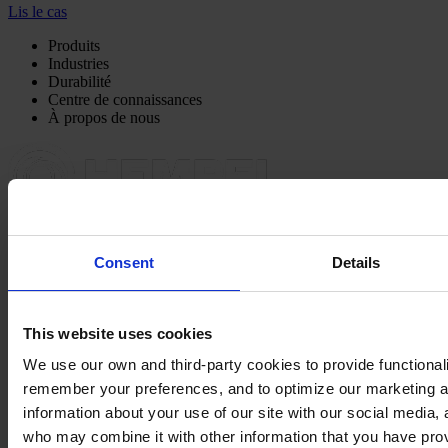
Lis le cas
Produits
Industries
Durabilité
Centre de connaissances
À propos de nous
SIÈGE SOCIAL
Hempel France S.A.
Consent
Details
5 Rue Jean Monnet
60000 Beauvais
France
NOUS CONTACTER
Tel: +33 (0) 344 08 28 90
This website uses cookies
Fax: +33 (0) 344 08 28 99
Mail: sales-fr@hempel.com
We use our own and third-party cookies to provide functionalit
remember your preferences, and to optimize our marketing ac
information about your use of our site with our social media, 
who may combine it with other information that you have prov