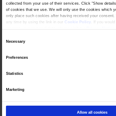
collected from your use of their services. Click "Show details"
of cookies that we use. We will only use the cookies which yo
only place such cookies after having received your consent
any time by using the link in our
Cookie Policy
. If you woul
process your personal data, please visit our
Privacy Notice
Consent
Necessary
Selection
Preferences
Statistics
Marketing
Allow all cookies