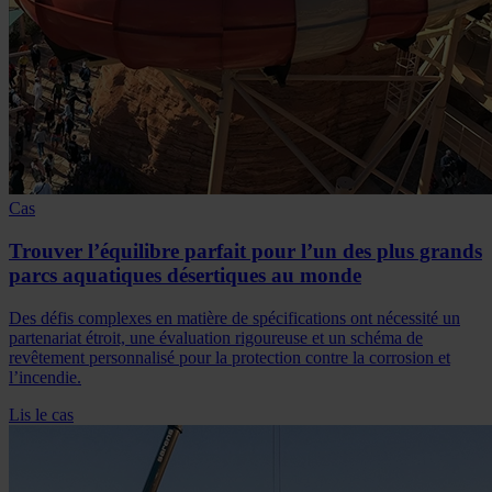
Cas
Trouver l’équilibre parfait pour l’un des plus grands
parcs aquatiques désertiques au monde
Des défis complexes en matière de spécifications ont nécessité un
partenariat étroit, une évaluation rigoureuse et un schéma de
revêtement personnalisé pour la protection contre la corrosion et
l’incendie.
Lis le cas