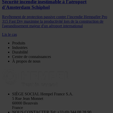
Sécurité incendie inestimable à l'aéroport
d'Amsterdam Schiphol
Revêtement de protection passive contre l’incendie Hempafire Pro
315 Fast Dry maximise la productivité lors de la construction de
l'agrandissement majeur d'un aéroport international
Lis le cas
Produits
Industries
Durabilité
Centre de connaissances
À propos de nous
SIÈGE SOCIAL
Hempel France S.A.
5 Rue Jean Monnet
60000 Beauvais
France
NOUS CONTACTER
Tel: +33 (0) 344 08 28 90