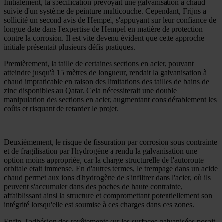
Initialement, la spécification prévoyait une galvanisation à chaud
suivie d'un système de peinture multicouche. Cependant, Frijns a
sollicité un second avis de Hempel, s'appuyant sur leur confiance de
longue date dans l'expertise de Hempel en matière de protection
contre la corrosion. Il est vite devenu évident que cette approche
initiale présentait plusieurs défis pratiques.
Premièrement, la taille de certaines sections en acier, pouvant
atteindre jusqu'à 15 mètres de longueur, rendait la galvanisation à
chaud impraticable en raison des limitations des tailles de bains de
zinc disponibles au Qatar. Cela nécessiterait une double
manipulation des sections en acier, augmentant considérablement les
coûts et risquant de retarder le projet.
Deuxièmement, le risque de fissuration par corrosion sous contrainte
et de fragilisation par l'hydrogène a rendu la galvanisation une
option moins appropriée, car la charge structurelle de l'autoroute
orbitale était immense. En d'autres termes, le trempage dans un acide
chaud permet aux ions d'hydrogène de s'infiltrer dans l'acier, où ils
peuvent s'accumuler dans des poches de haute contrainte,
affaiblissant ainsi la structure et compromettant potentiellement son
intégrité lorsqu'elle est soumise à des charges dans ces zones.
Enfin, l'adhésion des revêtements sur les surfaces galvanisées posait