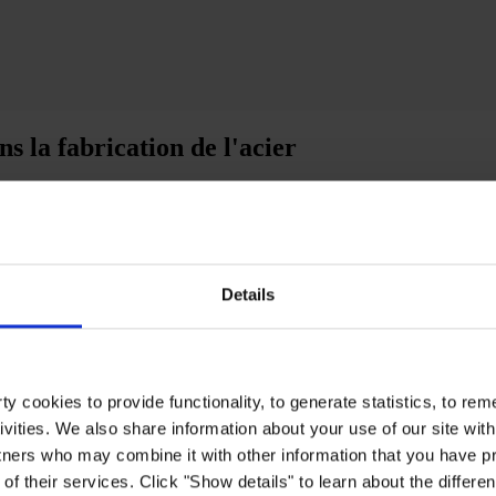
s la fabrication de l'acier
 augmentent à un rythme jamais vu auparavant, avec des attentes pour des
cier avec une plus grande durabilité et une meilleure viabilité tout en a
e aux craquelures.
Details
ntrer une vidéo mais vous ne pouvez pas la visionner car nous n’avez 
y cookies to provide functionality, to generate statistics, to r
ivities. We also share information about your use of our site with
tners who may combine it with other information that you have pr
of their services. Click "Show details" to learn about the differe