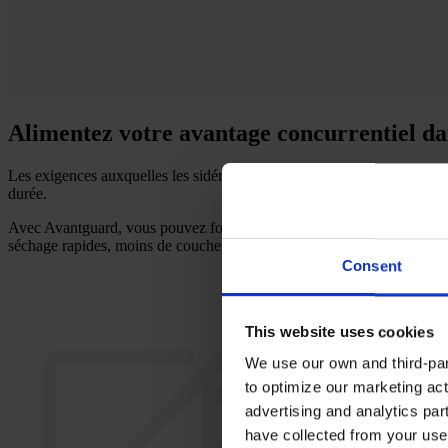
Alimentez votre avantage concurrentiel dan
Les exigences auxquelles les sidérurgistes sont confrontés aujourd'hui
durée.
Avec Avantguard, vous pouvez fournir des solutions de protection de l'a
séchage rapides, moins de couches, et une excellente finition résistant
Consent
Nous voulions vous mo
This website uses cookies
We use our own and third-part
to optimize our marketing act
advertising and analytics par
have collected from your use 