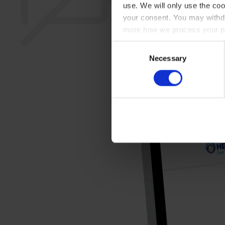
use. We will only use the coo
your consent. You may withdr
more how we process your pe
Consent
Necessary
Selection