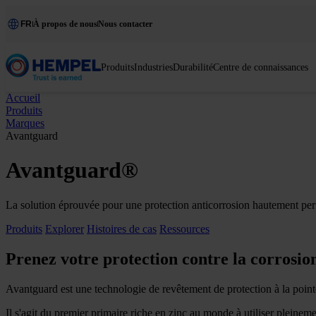
FR
À propos de nous
Nous contacter
Produits
Industries
Durabilité
Centre de connaissances
Accueil
Produits
Marques
Avantguard
Avantguard®
La solution éprouvée pour une protection anticorrosion hautement pe
Produits
Explorer
Histoires de cas
Ressources
Prenez votre protection contre la corrosio
Avantguard est une technologie de revêtement de protection à la pointe q
Il s'agit du premier primaire riche en zinc au monde à utiliser pleinemen