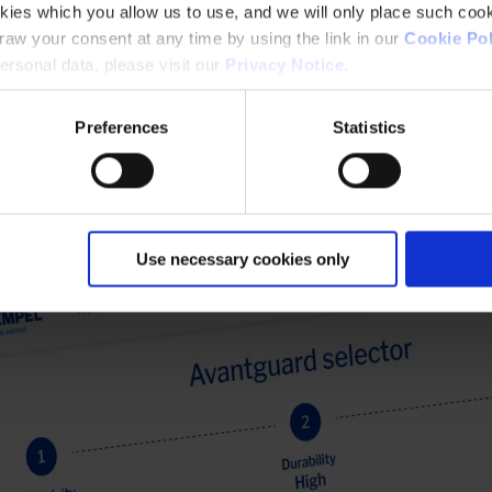
kies which you allow us to use, and we will only place such cook
aw your consent at any time by using the link in our
Cookie Pol
rsonal data, please visit our
Privacy Notice
.
Preferences
Statistics
Use necessary cookies only