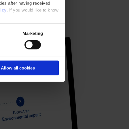
ies after having received
icy
. If you would like to know
Marketing
Allow all cookies