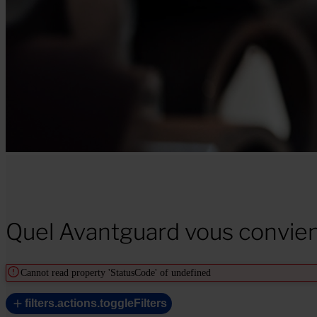
Quel Avantguard vous convien
Cannot read property 'StatusCode' of undefined
filters.actions.toggleFilters