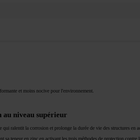
rformante et moins nocive pour l'environnement.
n au niveau supérieur
ui ralentit la corrosion et prolonge la durée de vie des structures en aci
t sa teneur en zinc en activant les trois méthodes de protection contre la c