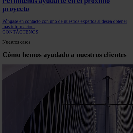
Permítenos ayudarte en el próximo
proyecto
Póngase en contacto con uno de nuestros expertos si desea obtener
más información.
CONTÁCTENOS
Nuestros casos
Cómo hemos ayudado a nuestros clientes