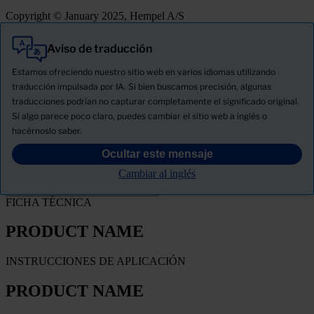
Copyright © January 2025, Hempel A/S
Aviso de traducción
Todo
Productos
Estamos ofreciendo nuestro sitio web en varios idiomas utilizando
Novedades
traducción impulsada por IA. Si bien buscamos precisión, algunas
traducciones podrían no capturar completamente el significado original.
Descargue la ficha de seguridad del producto
Si algo parece poco claro, puedes cambiar el sitio web a inglés o
PRODUCT NAME
hacérnoslo saber.
Ocultar este mensaje
FILTRO
Cambiar al inglés
FICHA TÉCNICA
PRODUCT NAME
INSTRUCCIONES DE APLICACIÓN
PRODUCT NAME