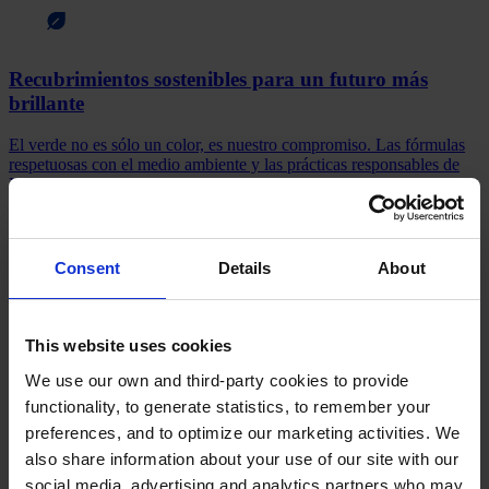
Recubrimientos sostenibles para un futuro más
brillante
El verde no es sólo un color, es nuestro compromiso. Las fórmulas
respetuosas con el medio ambiente y las prácticas responsables de
Hempel contribuyen a un futuro sostenible.
La sostenibilidad empieza aquí
Consent
Details
About
Selector de sistema de pintado
This website uses cookies
We use our own and third-party cookies to provide
Optimiza tu elección de recubrimiento: adapta tus necesidades a la
functionality, to generate statistics, to remember your
mejor solución de Hempel en solo unos clics. Prueba nuestro
selector y encuentra el sistema de pintado ideal.
preferences, and to optimize our marketing activities. We
also share information about your use of our site with our
Pruébalo ahora
social media, advertising and analytics partners who may