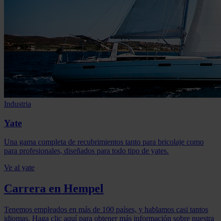
Industria
Yate
Una gama completa de recubrimientos tanto para bricolaje como
para profesionales, diseñados para todo tipo de yates.
Ve al yate
Carrera en Hempel
Tenemos empleados en más de 100 países, y hablamos casi tantos
idiomas. Haga clic aquí para obtener más información sobre nuestra