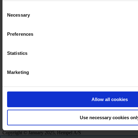
Consent
Necessary
Selection
Preferences
Statistics
Marketing
Allow all cookies
Avis de confidentialité (hempel.com)
Déclaration légale
Conditions générales de vente, de service et de livraison
Use necessary cookies onl
Avis relatif aux cookies (hempel.com)
Copyright © January 2025, Hempel A/S