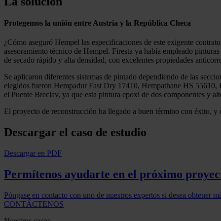
La solución
Protegemos la unión entre Austria y la República Checa
¿Cómo aseguró Hempel las especificaciones de este exigente contrato c
asesoramiento técnico de Hempel. Firesta ya había empleado pinturas He
de secado rápido y alta densidad, con excelentes propiedades anticorr
Se aplicaron diferentes sistemas de pintado dependiendo de las seccion
elegidos fueron Hempadur Fast Dry 17410, Hempathane HS 55610, H
el Puente Breclav, ya que esta pintura epoxi de dos componentes y al
El proyecto de reconstrucción ha llegado a buen término con éxito, y e
Descargar el caso de estudio
Descargar en PDF
Permítenos ayudarte en el próximo proyec
Póngase en contacto con uno de nuestros expertos si desea obtener m
CONTÁCTENOS
Nuestros casos