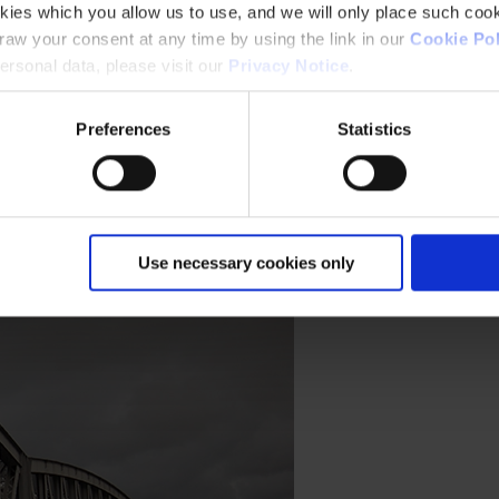
kies which you allow us to use, and we will only place such cook
aw your consent at any time by using the link in our
Cookie Pol
rsonal data, please visit our
Privacy Notice
.
Preferences
Statistics
ueensferry Crossing, Escocia
 más largo del mundo contra la corrosión en duras condiciones costeras
Use necessary cookies only