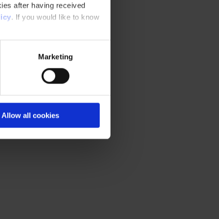
ies after having received
icy
. If you would like to know
Marketing
Allow all cookies