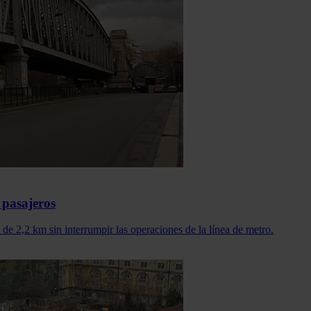
 pasajeros
 de 2,2 km sin interrumpir las operaciones de la línea de metro.