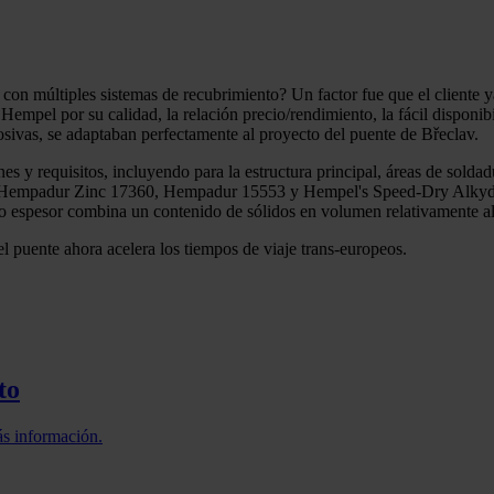
on múltiples sistemas de recubrimiento? Un factor fue que el cliente ya
mpel por su calidad, la relación precio/rendimiento, la fácil disponibi
osivas, se adaptaban perfectamente al proyecto del puente de Břeclav.
es y requisitos, incluyendo para la estructura principal, áreas de solda
empadur Zinc 17360, Hempadur 15553 y Hempel's Speed-Dry Alkyd 43
to espesor combina un contenido de sólidos en volumen relativamente al
l puente ahora acelera los tiempos de viaje trans-europeos.
to
ás información.