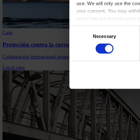
use. We will only use the coo
your consent. You may withdr
more how we process your pe
Consent
Caso
Necessary
Selection
Protección contra la corrosión de confianza para el Q
Colaboración internacional protege el puente atirantado de tres torres
Lea el caso