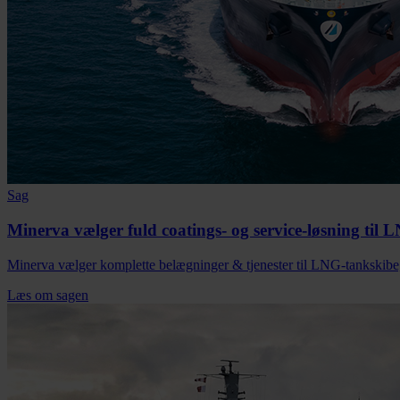
Sag
Minerva vælger fuld coatings- og service-løsning til
Minerva vælger komplette belægninger & tjenester til LNG-tankskibe, 
Læs om sagen