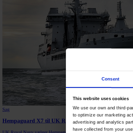
Consent
This website uses cookies
We use our own and third-part
Sag
to optimize our marketing act
Hempaguard X7 til UK Royal Navy's nybygge fartøj
advertising and analytics par
have collected from your use 
UK Royal Navy vælger Hempaguard X7 til nye fartøjer, hvilket sikrer