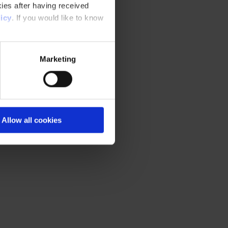
ies after having received
icy
. If you would like to know
Marketing
Allow all cookies