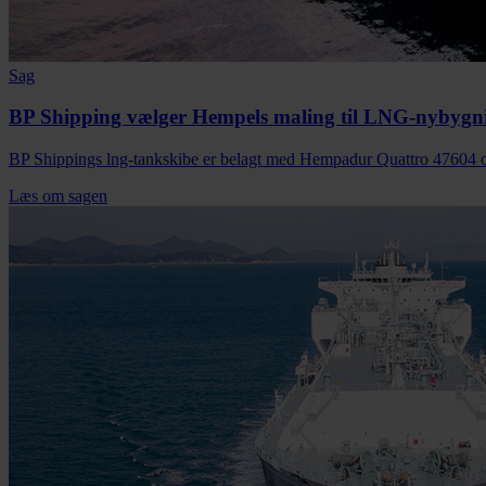
Sag
BP Shipping vælger Hempels maling til LNG-nybygn
BP Shippings lng-tankskibe er belagt med Hempadur Quattro 47604 o
Læs om sagen