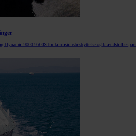
inger
g Dynamic 9000 9500S for korrosionsbeskyttelse og brændstofbespare