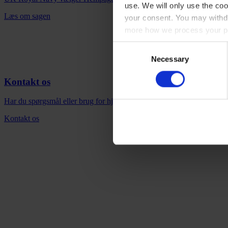
use. We will only use the coo
Læs om sagen
your consent. You may withdr
more how we process your pe
Consent
Necessary
Selection
Kontakt os
Har du spørgsmål eller brug for hjælp? Vores team er klar til at hjælpe
Kontakt os