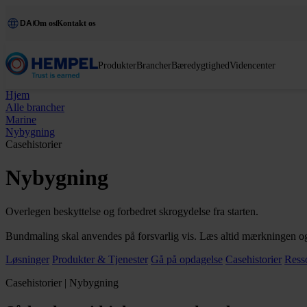
DA
Om os
Kontakt os
Produkter
Brancher
Bæredygtighed
Videncenter
Hjem
Alle brancher
Marine
Nybygning
Casehistorier
Nybygning
Overlegen beskyttelse og forbedret skrogydelse fra starten.
Bundmaling skal anvendes på forsvarlig vis. Læs altid mærkningen o
Løsninger
Produkter & Tjenester
Gå på opdagelse
Casehistorier
Ress
Casehistorier | Nybygning