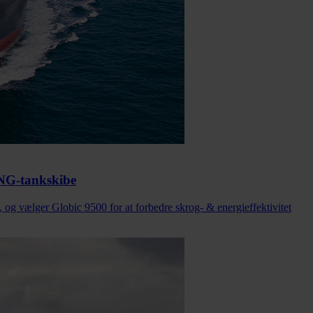
 LNG-tankskibe
og vælger Globic 9500 for at forbedre skrog- & energieffektivitet