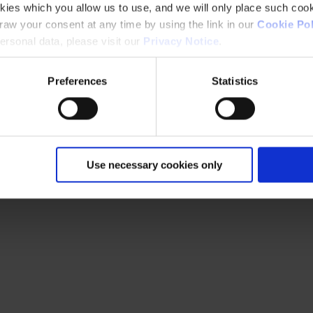
kies which you allow us to use, and we will only place such cook
aw your consent at any time by using the link in our
Cookie Pol
rsonal data, please visit our
Privacy Notice
.
Preferences
Statistics
. Kontakt os for support eller for at diskutere dine behov for maling.
Use necessary cookies only