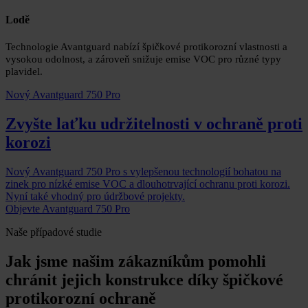
Lodě
Technologie Avantguard nabízí špičkové protikorozní vlastnosti a
vysokou odolnost, a zároveň snižuje emise VOC pro různé typy
plavidel.
Nový Avantguard 750 Pro
Zvyšte laťku udržitelnosti v ochraně proti
korozi
Nový Avantguard 750 Pro s vylepšenou technologií bohatou na
zinek pro nízké emise VOC a dlouhotrvající ochranu proti korozi.
Nyní také vhodný pro údržbové projekty.
Objevte Avantguard 750 Pro
Naše případové studie
Jak jsme našim zákazníkům pomohli
chránit jejich konstrukce díky špičkové
protikorozní ochraně