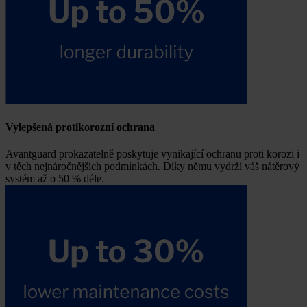
Vylepšená protikorozní ochrana
Avantguard prokazatelně poskytuje vynikající ochranu proti korozi i
v těch nejnáročnějších podmínkách. Díky němu vydrží váš nátěrový
systém až o 50 % déle.