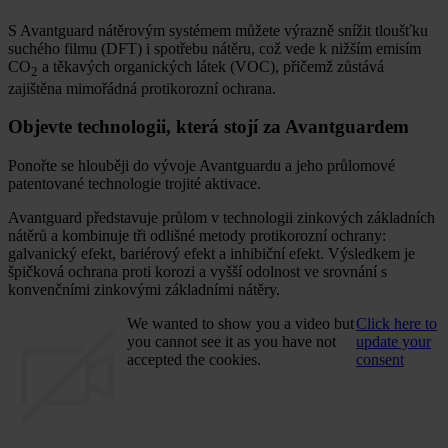
S Avantguard nátěrovým systémem můžete výrazně snížit tloušťku
suchého filmu (DFT) i spotřebu nátěru, což vede k nižším emisím
CO
a těkavých organických látek (VOC), přičemž zůstává
2
zajištěna mimořádná protikorozní ochrana.
Objevte technologii, která stojí za Avantguardem
Ponořte se hlouběji do vývoje Avantguardu a jeho průlomové
patentované technologie trojité aktivace.
Avantguard představuje průlom v technologii zinkových základních
nátěrů a kombinuje tři odlišné metody protikorozní ochrany:
galvanický efekt, bariérový efekt a inhibiční efekt. Výsledkem je
špičková ochrana proti korozi a vyšší odolnost ve srovnání s
konvenčními zinkovými základními nátěry.
We wanted to show you a video but
Click here to
you cannot see it as you have not
update your
accepted the cookies.
consent