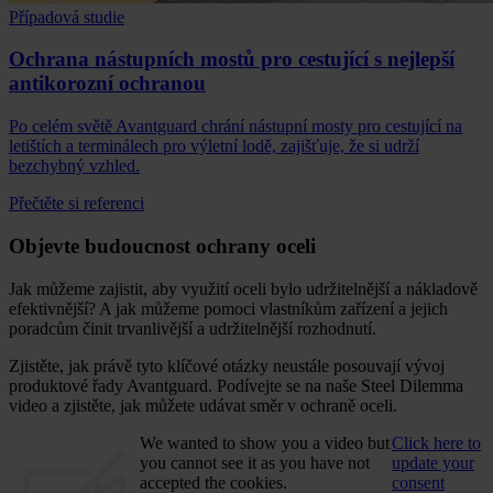
Případová studie
Ochrana nástupních mostů pro cestující s nejlepší
antikorozní ochranou
Po celém světě Avantguard chrání nástupní mosty pro cestující na
letištích a terminálech pro výletní lodě, zajišťuje, že si udrží
bezchybný vzhled.
Přečtěte si referenci
Objevte budoucnost ochrany oceli
Jak můžeme zajistit, aby využití oceli bylo udržitelnější a nákladově
efektivnější? A jak můžeme pomoci vlastníkům zařízení a jejich
poradcům činit trvanlivější a udržitelnější rozhodnutí.
Zjistěte, jak právě tyto klíčové otázky neustále posouvají vývoj
produktové řady Avantguard. Podívejte se na naše Steel Dilemma
video a zjistěte, jak můžete udávat směr v ochraně oceli.
We wanted to show you a video but
Click here to
you cannot see it as you have not
update your
accepted the cookies.
consent