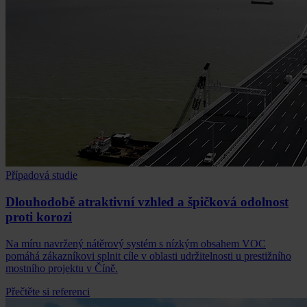
Případová studie
Dlouhodobě atraktivní vzhled a špičková odolnost
proti korozi
Na míru navržený nátěrový systém s nízkým obsahem VOC
pomáhá zákazníkovi splnit cíle v oblasti udržitelnosti u prestižního
mostního projektu v Číně.
Přečtěte si referenci