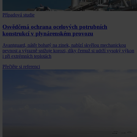
Případová studie
Osvědčená ochrana ocelových potrubních
konstrukcí v plynárenském provozu
Avantguard, nátěr bohatý na zinek, nabízí skvělou mechanickou
pevnost a výrazně snižuje korozi, díky čemuž si udrží vysoký výkon
i při extrémních teplotách
Přečtěte si referenci