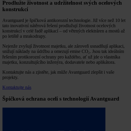
Prodlužte životnost a udržitelnost svých ocelových
konstrukcí
Avantguard je špičková antikorozní technologie. Již více než 10 let
tato inovativní nátěrová řešení prodlužují životnost ocelových
konstrukcí v celé řadě aplikací – od větrných elektráren a mostů až
po letiště a mrakodrapy.
Nejenže zvyšují životnost majetku, ale zároveň usnadňují aplikaci,
snižují náklady na údržbu a omezují emise CO
. Jsou tak ideálním
2
řešením protikorozní ochrany pro každého, ať už jde o vlastníka
majetku, konzultujícího inženýra, dodavatele nebo aplikátora.
Kontaktujte nás a zjistěte, jak může Avantguard zlepšit i vaše
projekty.
Kontaktujte nás
Špičková ochrana oceli s technologií Avantguard