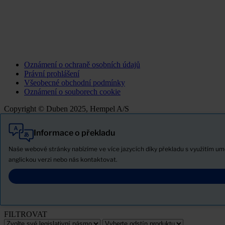
Oznámení o ochraně osobních údajů
Právní prohlášení
Všeobecné obchodní podmínky
Oznámení o souborech cookie
Copyright © Duben 2025, Hempel A/S
Informace o překladu
Vše
Produkty
Naše webové stránky nabízíme ve více jazycích díky překladu s využitím u
Novinky
anglickou verzi nebo nás kontaktovat.
Stáhněte si bezpečnostní list
PRODUCT NAME
FILTROVAT