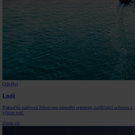
Odvětví
Lodě
Pokročilá nátěrová řešení pro námořní segment, zajišťující ochranu a
výkon lodí.
Zjistit víc