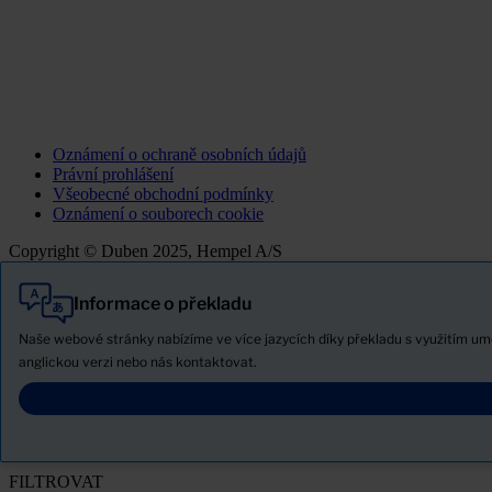
Oznámení o ochraně osobních údajů
Právní prohlášení
Všeobecné obchodní podmínky
Oznámení o souborech cookie
Copyright © Duben 2025, Hempel A/S
Informace o překladu
Vše
Produkty
Naše webové stránky nabízíme ve více jazycích díky překladu s využitím u
Novinky
anglickou verzi nebo nás kontaktovat.
Stáhněte si bezpečnostní list
PRODUCT NAME
FILTROVAT