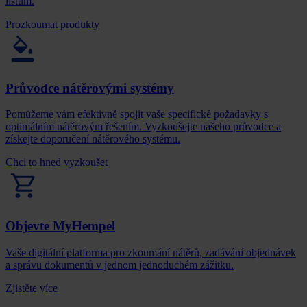
listům.
Prozkoumat produkty
Průvodce nátěrovými systémy
Pomůžeme vám efektivně spojit vaše specifické požadavky s
optimálním nátěrovým řešením. Vyzkoušejte našeho průvodce a
získejte doporučení nátěrového systému.
Chci to hned vyzkoušet
Objevte MyHempel
Vaše digitální platforma pro zkoumání nátěrů, zadávání objednávek
a správu dokumentů v jednom jednoduchém zážitku.
Zjistěte více