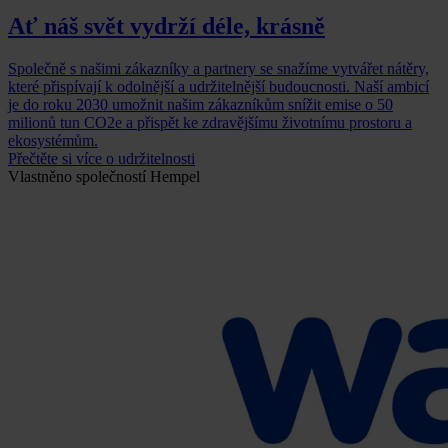
Ať náš svět vydrží déle, krásně
Společně s našimi zákazníky a partnery se snažíme vytvářet nátěry,
které přispívají k odolnější a udržitelnější budoucnosti. Naší ambicí
je do roku 2030 umožnit našim zákazníkům snížit emise o 50
milionů tun CO2e a přispět ke zdravějšímu životnímu prostoru a
ekosystémům.
Přečtěte si více o udržitelnosti
Vlastněno společností Hempel