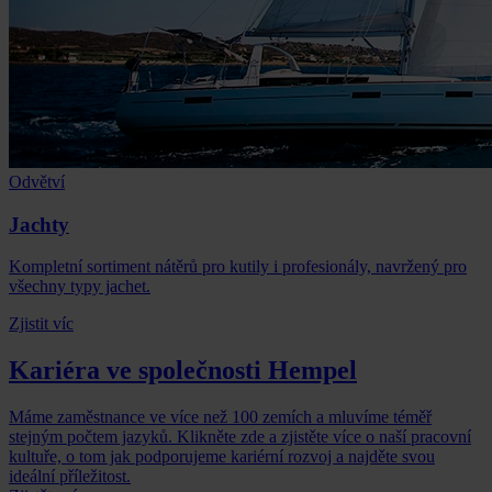
Odvětví
Jachty
Kompletní sortiment nátěrů pro kutily i profesionály, navržený pro
všechny typy jachet.
Zjistit víc
Kariéra ve společnosti Hempel
Máme zaměstnance ve více než 100 zemích a mluvíme téměř
stejným počtem jazyků. Klikněte zde a zjistěte více o naší pracovní
kultuře, o tom jak podporujeme kariérní rozvoj a najděte svou
ideální příležitost.