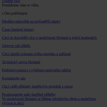
Zjistěte více
Pomůžeme vám se vším,
s čím potřebujete
Hledám odpovědi na nejčastější otázky
Často kladené dotazy
Chci se dozvědět více o společnosti Hempel a jejích hodnotách
Objevte náš příběh
Chci zlepšit ochranu svého majetku a zařízení
Technický servis Hempel
Potřebuji pomoct s výběrem správného nátěru
Kontaktujte nás
Chci vidět příklady úspěšných projektů z praxe
Prozkoumejte naše úspěšné příběhy
Ve společnosti Hempel se řídíme odvážným cílem a společnou
výzvou k akci: