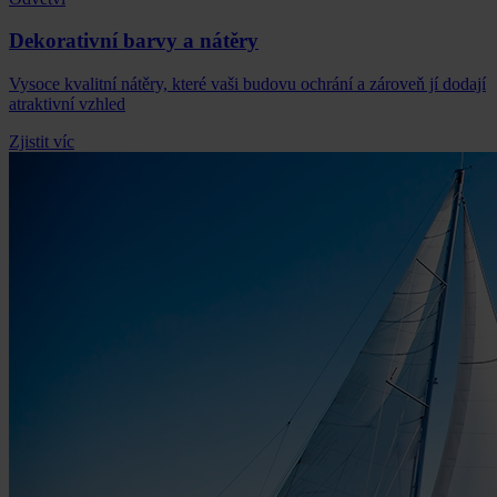
Dekorativní barvy a nátěry
Vysoce kvalitní nátěry, které vaši budovu ochrání a zároveň jí dodají
atraktivní vzhled
Zjistit víc