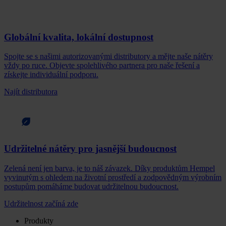
Globální kvalita, lokální dostupnost
Spojte se s našimi autorizovanými distributory a mějte naše nátěry
vždy po ruce. Objevte spolehlivého partnera pro naše řešení a
získejte individuální podporu.
Najít distributora
Udržitelné nátěry pro jasnější budoucnost
Zelená není jen barva, je to náš závazek. Díky produktům Hempel
vyvinutým s ohledem na životní prostředí a zodpovědným výrobním
postupům pomáháme budovat udržitelnou budoucnost.
Udržitelnost začíná zde
Produkty