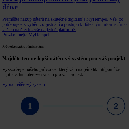
dříve
Přeměňte nákup nátěrů na skutečně digitální s MyHempel. Vše, co
potřebujete k výběru, objednání a přístupu k důležitým informacím o
vašich nátěrech - vše na jedné platformě.
Prozkoumejte MyHempel
Průvodce nátěrovými systémy
Najděte ten nejlepší nátěrový systém pro váš projekt
Vyzkoušejte našeho průvodce, který vám na pár kliknutí pomůže
najít ideální nátěrový systém pro váš projekt.
Vybrat nátěrový systém