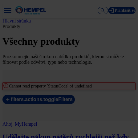
Přihlásit se
Hlavní stránka
Produkty
Všechny produkty
Prozkoumejte naši širokou nabídku produktů, kterou si můžete
filtrovat podle odvětví, typu nebo technologie.
Cannot read property 'StatusCode' of undefined
filters.actions.toggleFilters
Ahoj, MyHempel
Udělejte nákup nátěrů rychlejší než kdy