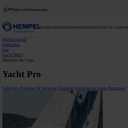
PT
Sobre nós
Contacte-nos
Produtos
Indústrias
Sustentabilidade
Centro de conheci
Página inicial
Indústrias
Iate
Yacht PRO
Histórias de Caso
Yacht Pro
Soluções
Produtos & Serviços
Explorar
Histórias de casos
Recursos