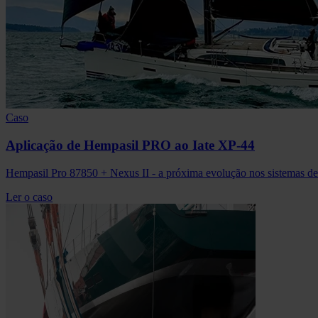
Caso
Aplicação de Hempasil PRO ao Iate XP-44
Hempasil Pro 87850 + Nexus II - a próxima evolução nos sistemas de 
Ler o caso