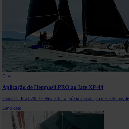
Caso
Aplicação de Hempasil PRO ao Iate XP-44
Hempasil Pro 87850 + Nexus II - a próxima evolução nos sistemas de 
Ler o caso