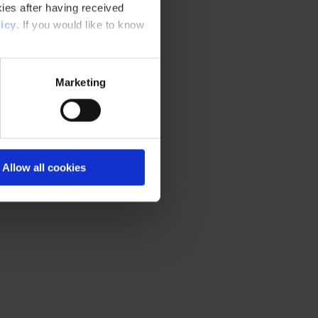
ies after having received
icy
. If you would like to know
natividade.
Marketing
Allow all cookies