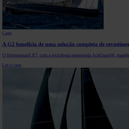
Caso
A G2 beneficia de uma solução completa de revestimen
O Hempaguard X7, com a tecnologia patenteada ActiGuard®, mantém 
Ler o caso