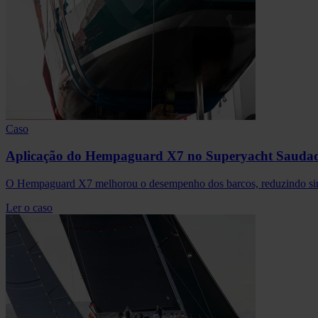
Caso
Aplicação do Hempaguard X7 no Superyacht Sauda
O Hempaguard X7 melhorou o desempenho dos barcos, reduzindo simu
Ler o caso