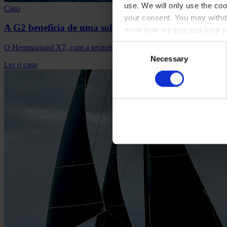
use. We will only use the coo
Caso
your consent. You may withdr
A G2 beneficia de uma solução completa de revestimen
more how we process your pe
Consent
O Hempaguard X7, com a tecnologia patenteada ActiGuard®, mantém 
Necessary
Selection
Ler o caso