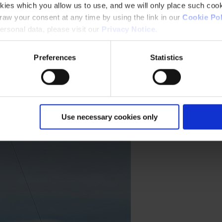
kies which you allow us to use, and we will only place such cook
aw your consent at any time by using the link in our
Cookie Pol
to e serviço
rsonal data, please visit our
Privacy Notice
.
o superiate G2 eficaz em todo o mundo, mesmo durante períodos de i
Preferences
Statistics
Use necessary cookies only