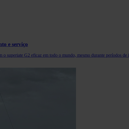
to e serviço
o superiate G2 eficaz em todo o mundo, mesmo durante períodos de i