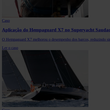
Caso
Aplicação do Hempaguard X7 no Superyacht Sauda
O Hempaguard X7 melhorou o desempenho dos barcos, reduzindo simu
Ler o caso