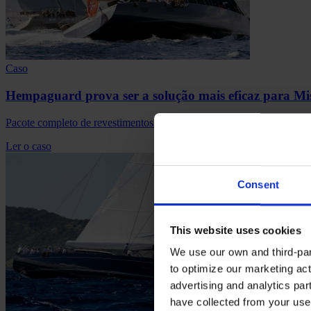
Caso
Hempaguard prova ser a solução mais eficaz para Mi
Pacote completo de revestimentos e serviços para o Superyacht forne
Ler o caso
Consent
This website uses cookies
We use our own and third-part
to optimize our marketing act
advertising and analytics par
have collected from your use 