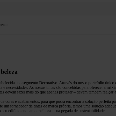
mento
 beleza
abelecidas no segmento Decorativo. Através do nosso portefólio únic
da e necessidades. As nossas tintas são concebidas para oferecer a máx
tas devem fazer mais do que apenas proteger – devem também realçar a 
e cores e acabamentos, para que possa encontrar a solução perfeita para 
 de um fornecedor de tintas de marca própria, temos uma solução adequad
 seu edifício enquanto melhora a sua pegada de sustentabilidade.