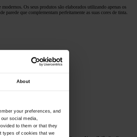
e modernos. Os seus produtos são elaborados utilizando apenas os
de parede que complementam perfeitamente as suas cores de tinta.
About
emember your preferences, and
 our social media,
ovided to them or that they
nt types of cookies that we