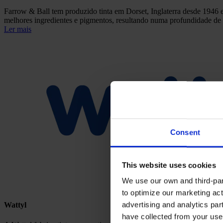
Farrow & Ball tem produzido tinta em Dorset, Inglaterra desde 1946 
melhores ingredientes e pigmentos, resultando numa profundidade de 
Ler mais
Consent
This website uses cookies
We use our own and third-part
to optimize our marketing act
advertising and analytics par
Wattyl
have collected from your use 