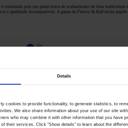
e é renomada pela sua gama única de acabamentos de tinta tradicionais 
cor e qualidade incomparáveis. A gama da Farrow & Ball inclui papéis 
Details
y cookies to provide functionality, to generate statistics, to r
ivities. We also share information about your use of our site with
tners who may combine it with other information that you have pr
of their services. Click "Show details" to learn about the differe