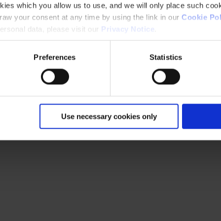
sempenho há mais de um século e construiu um vasto portefólio de marc
kies which you allow us to use, and we will only place such cook
bertura, tornando-os ideais para aplicações residenciais e comerciais.
aw your consent at any time by using the link in our
Cookie Pol
rsonal data, please visit our
Privacy Notice
.
Preferences
Statistics
Use necessary cookies only