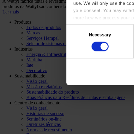
A Wattyl fabrica tintas e revestimentos de qualidade e de elevado de
use. We will only use the coo
produtos da Wattyl são conhecidos pela sua durabilidade e excelente co
your consent. You may withdr
Ler mais
more how we process your pe
Produtos
Todos os produtos
Consent
Marcas
Necessary
Selection
Serviços Hempel
Seletor de sistemas de revestimento
Indústrias
Energia & Infraestrutura
Marinha
Iate
Decorativo
Sustentabilidade
Visão geral
Missão e relatórios
Sustentabilidade do produto
Boas Práticas para Resíduos de Tintas e Embalagens
Centro de conhecimento
Visão geral
Histórias de sucesso
Seminários on-line
Diretrizes técnicas
Normas de revestimento