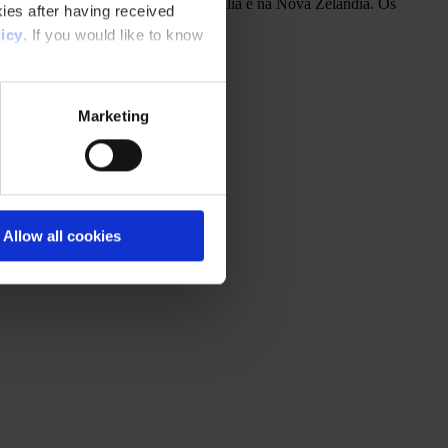
as adoradas e de confiança na Austrália e na Nova Zelândia. Os
ies after having received
icy
. If you would like to know
Marketing
Allow all cookies