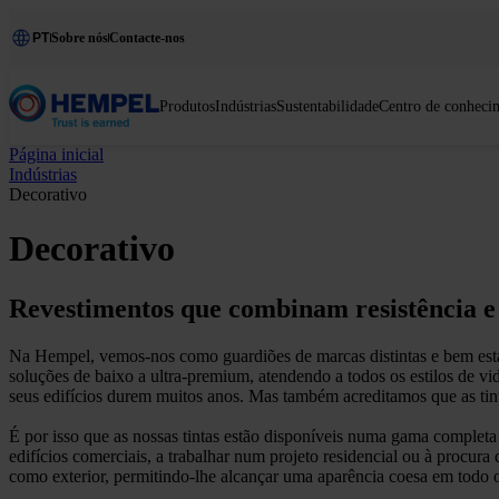
PT
Sobre nós
Contacte-nos
Produtos
Indústrias
Sustentabilidade
Centro de conheci
Página inicial
Indústrias
Decorativo
Decorativo
Revestimentos que combinam resistência e
Na Hempel, vemos-nos como guardiões de marcas distintas e bem est
soluções de baixo a ultra-premium, atendendo a todos os estilos de vi
seus edifícios durem muitos anos. Mas também acreditamos que as tin
É por isso que as nossas tintas estão disponíveis numa gama completa d
edifícios comerciais, a trabalhar num projeto residencial ou à procura
como exterior, permitindo-lhe alcançar uma aparência coesa em todo o