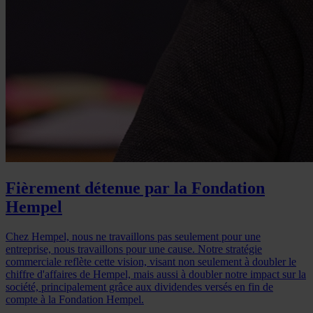
Fièrement détenue par la Fondation
Hempel
Chez Hempel, nous ne travaillons pas seulement pour une
entreprise, nous travaillons pour une cause. Notre stratégie
commerciale reflète cette vision, visant non seulement à doubler le
chiffre d'affaires de Hempel, mais aussi à doubler notre impact sur la
société, principalement grâce aux dividendes versés en fin de
compte à la Fondation Hempel.