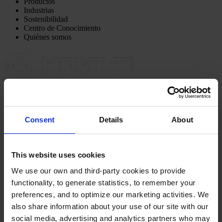
Productos
Industrias
Sostenibilidad
Centro de Conocimiento
Quiénes somos
OFICINA PRINCIPAL Y FÁBRICA
Pinturas Hempel,
S.A.U.
Avinguda de Sentmenat 108
Consent
Details
About
08213 Polinyà (Barcelona)
PÓNGASE EN CONTACTO CON NOSOTROS
Tel: +34
937130000
Fax: +34 937130368
This website uses cookies
Mail: general.es@hempel.com
We use our own and third-party cookies to provide
functionality, to generate statistics, to remember your
preferences, and to optimize our marketing activities. We
also share information about your use of our site with our
social media, advertising and analytics partners who may