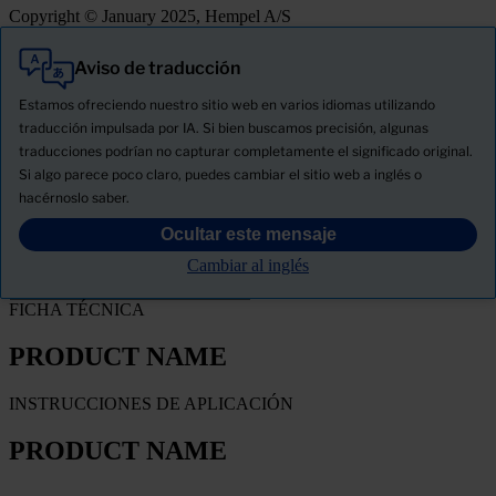
Copyright © January 2025, Hempel A/S
Aviso de traducción
Todo
Productos
Estamos ofreciendo nuestro sitio web en varios idiomas utilizando
Novedades
traducción impulsada por IA. Si bien buscamos precisión, algunas
traducciones podrían no capturar completamente el significado original.
Descargue la ficha de seguridad del producto
Si algo parece poco claro, puedes cambiar el sitio web a inglés o
PRODUCT NAME
hacérnoslo saber.
Ocultar este mensaje
FILTRO
Cambiar al inglés
FICHA TÉCNICA
PRODUCT NAME
INSTRUCCIONES DE APLICACIÓN
PRODUCT NAME