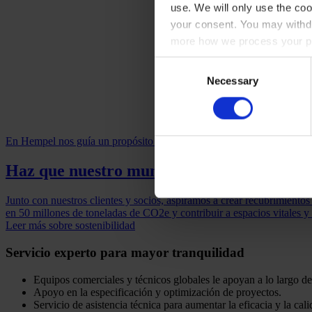
use. We will only use the coo
your consent. You may withdr
more how we process your pe
Consent
Necessary
Selection
En Hempel nos guía un propósito audaz y una llamada compartida a l
Haz que nuestro mundo dure más, de for
Junto con nuestros clientes y socios, aspiramos a crear recubrimientos
en 50 millones de toneladas de CO2e y contribuir a espacios vitales y
Leer más sobre sostenibilidad
Servicio experto para mayor tranquilidad
Equipos comerciales y técnicos globales le apoyan a lo largo de
Apoyo en la especificación y optimización de proyectos.
Servicio de asistencia técnica para aumentar la eficacia y la cali