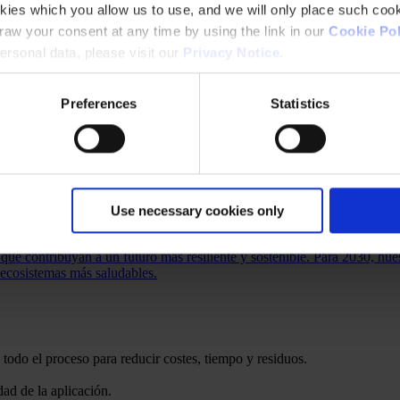
kies which you allow us to use, and we will only place such cook
aw your consent at any time by using the link in our
Cookie Pol
rsonal data, please visit our
Privacy Notice
.
Preferences
Statistics
a acción:
Use necessary cookies only
ma hermosa
 que contribuyan a un futuro más resiliente y sostenible. Para 2030, nue
 ecosistemas más saludables.
 todo el proceso para reducir costes, tiempo y residuos.
dad de la aplicación.