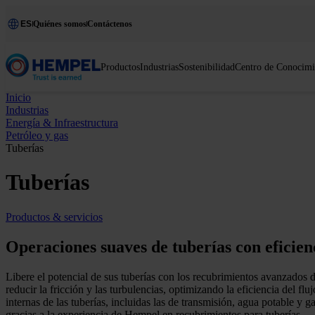
ES
Quiénes somos
Contáctenos
Productos
Industrias
Sostenibilidad
Centro de Conocimi
Inicio
Industrias
Energía & Infraestructura
Petróleo y gas
Tuberías
Tuberías
Productos & servicios
Operaciones suaves de tuberías con eficien
Libere el potencial de sus tuberías con los recubrimientos avanzados 
reducir la fricción y las turbulencias, optimizando la eficiencia del f
internas de las tuberías, incluidas las de transmisión, agua potable y 
gracias a la experiencia de Hempel en recubrimientos para tuberías.