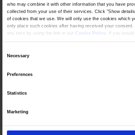
who may combine it with other information that you have prov
collected from your use of their services. Click "Show details"
of cookies that we use. We will only use the cookies which yo
only place such cookies after having received your consent
any time by using the link in our
Cookie Policy
. If you woul
process your personal data, please visit our
Privacy Notice
Consent
Necessary
Selection
Preferences
Statistics
Marketing