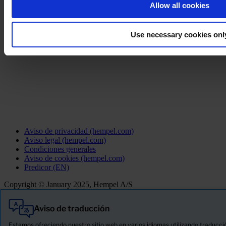
Allow all cookies
Use necessary cookies onl
Aviso de privacidad (hempel.com)
Aviso legal (hempel.com)
Condiciones generales
Aviso de cookies (hempel.com)
Predicor (EN)
Copyright © January 2025, Hempel A/S
Aviso de traducción
Todo
Productos
Estamos ofreciendo nuestro sitio web en varios idiomas utilizando traducci