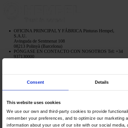
OFICINA PRINCIPAL Y FÁBRICA
Pinturas Hempel,
S.A.U.
Avinguda de Sentmenat 108
08213 Polinyà (Barcelona)
PÓNGASE EN CONTACTO CON NOSOTROS
Tel: +34
937130000
Fax: +34 937130368
Mail: general.es@hempel.com
Consent
Details
This website uses cookies
We use our own and third-party cookies to provide functionalit
remember your preferences, and to optimize our marketing ac
information about your use of our site with our social media, 