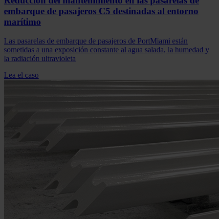
Reducción del mantenimiento en las pasarelas de
embarque de pasajeros C5 destinadas al entorno
marítimo
Las pasarelas de embarque de pasajeros de PortMiami están
sometidas a una exposición constante al agua salada, la humedad y
la radiación ultravioleta
Lea el caso