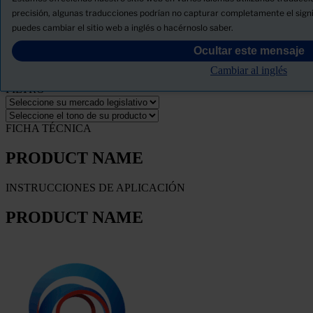
Novedades
precisión, algunas traducciones podrían no capturar completamente el signif
puedes cambiar el sitio web a inglés o hacérnoslo saber.
Descargue la ficha de seguridad del producto
Ocultar este mensaje
PRODUCT NAME
Cambiar al inglés
FILTRO
FICHA TÉCNICA
PRODUCT NAME
INSTRUCCIONES DE APLICACIÓN
PRODUCT NAME