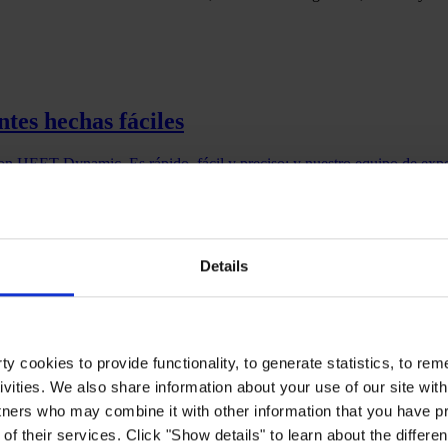
tes hechas fáciles
n HEET Dynamic. Es rápido, fácil y preciso; y nuestro equipo de exper
Details
iosamente para garantizar un rendimiento fiable y duradero tanto en nu
san controles anuales para garantizar que cumplen con los requisitos ne
y cookies to provide functionality, to generate statistics, to r
itos y empleamos un moderno control de calidad de línea para garantiza
ivities. We also share information about your use of our site with
tners who may combine it with other information that you have pr
co de imprimaciones y capas de acabado para que pueda adaptar su sist
e protección pasiva contra el fuego intumescente depende de muchos fac
of their services. Click "Show details" to learn about the differe