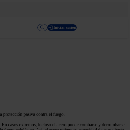
Iniciar sesión
a protección pasiva contra el fuego.
s. En casos extremos, incluso el acero puede combarse y derrumbarse
e fuego celulósico. Así, el acero retiene su capacidad de carga hasta