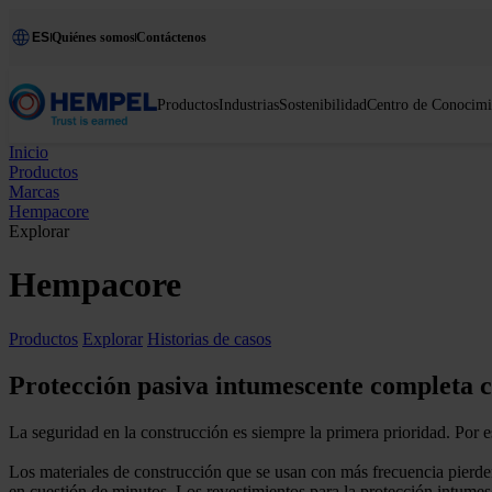
ES
Quiénes somos
Contáctenos
Productos
Industrias
Sostenibilidad
Centro de Conocimi
Inicio
Productos
Marcas
Hempacore
Explorar
Hempacore
Productos
Explorar
Historias de casos
Protección pasiva intumescente completa c
La seguridad en la construcción es siempre la primera prioridad. Por 
Los materiales de construcción que se usan con más frecuencia pierde
en cuestión de minutos. Los revestimientos para la protección intumesc