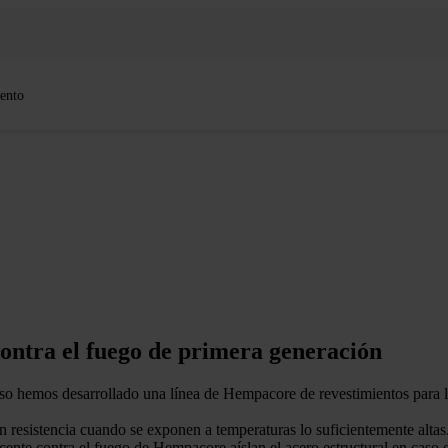
ento
ontra el fuego de primera generación
eso hemos desarrollado una línea de Hempacore de revestimientos para l
n resistencia cuando se exponen a temperaturas lo suficientemente alta
ente contra el fuego de Hempacore aíslan el acero estructural en caso d