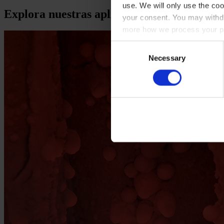
use. We will only use the coo
Explora nuestras aplicaciones HEMPAC
your consent. You may withdr
more how we process your pe
Consent
Necessary
Selection