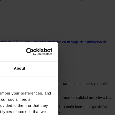
tos de HEET está listo para apoyarte en tu viaje de estimación de
About
estros laboratorios como por especialistas independientes y comités
cesarios de certificación y calidad.
emember your preferences, and
r que nuestros productos cumplen las normas de calidad más elevadas.
 our social media,
ovided to them or that they
ema de revestimiento y ajustarse a las condiciones de exposición
tores y por eso nos adaptamos a usted.
nt types of cookies that we