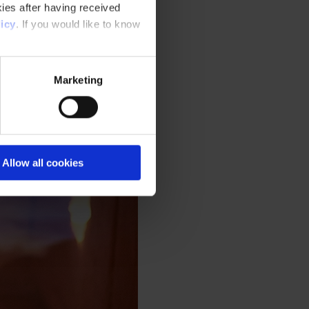
ies after having received
icy
. If you would like to know
Marketing
Allow all cookies