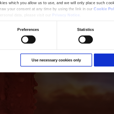
kies which you allow us to use, and we will only place such cook
ORE
aw your consent at any time by using the link in our
Cookie Pol
rsonal data, please visit our
Privacy Notice
.
Preferences
Statistics
Use necessary cookies only