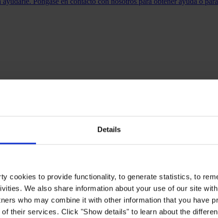
 ayudarle. Póngase en contacto con nosotros para obtener ayuda o para
eb, lee nuestras historias de casos o descubre otros materiales exclusiv
Details
y cookies to provide functionality, to generate statistics, to r
edioambiental, estamos aquí para optimizar sus procesos de recubrimien
ivities. We also share information about your use of our site with
tners who may combine it with other information that you have pr
of their services. Click "Show details" to learn about the differe