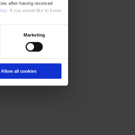
ies after having received
icy
. If you would like to know
Marketing
Allow all cookies