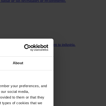
 hablar de sus necesidades de recubrimiento.
os para mantenerte a la vanguardia en tu industria.
About
emember your preferences, and
to de forma eficaz.
 our social media,
ovided to them or that they
nt types of cookies that we