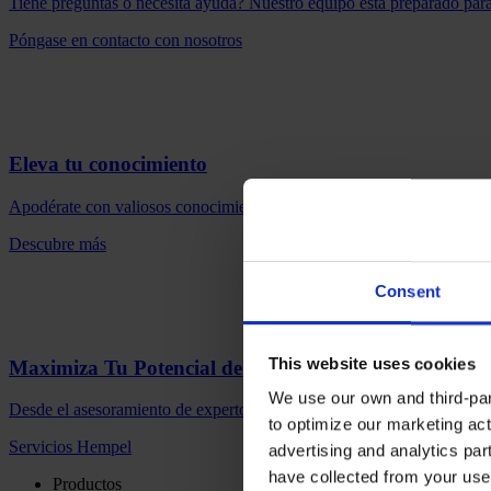
Tiene preguntas o necesita ayuda? Nuestro equipo está preparado para
Póngase en contacto con nosotros
Eleva tu conocimiento
Apodérate con valiosos conocimientos y recursos. Elige un seminario w
Descubre más
Consent
This website uses cookies
Maximiza Tu Potencial de Recubrimiento
We use our own and third-part
Desde el asesoramiento de expertos hasta la mejora del rendimiento m
to optimize our marketing act
Servicios Hempel
advertising and analytics par
have collected from your use 
Productos