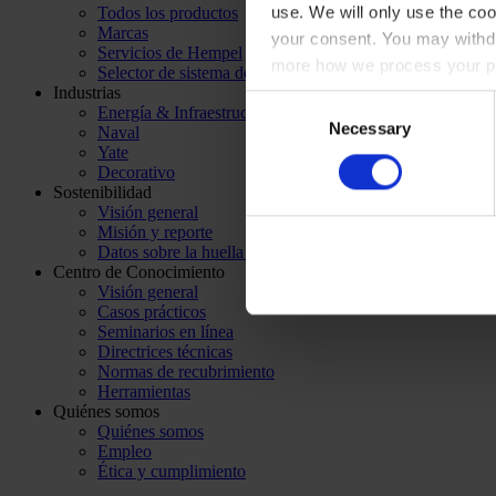
use. We will only use the coo
Todos los productos
Marcas
your consent. You may withdr
Servicios de Hempel
more how we process your pe
Selector de sistema de pintado
Industrias
Consent
Energía & Infraestructura
Necessary
Selection
Naval
Yate
Decorativo
Sostenibilidad
Visión general
Misión y reporte
Datos sobre la huella de carbono
Centro de Conocimiento
Visión general
Casos prácticos
Seminarios en línea
Directrices técnicas
Normas de recubrimiento
Herramientas
Quiénes somos
Quiénes somos
Empleo
Ética y cumplimiento