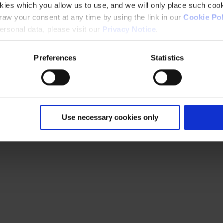
kies which you allow us to use, and we will only place such cook
aw your consent at any time by using the link in our
Cookie Pol
rsonal data, please visit our
Privacy Notice
.
Preferences
Statistics
Use necessary cookies only