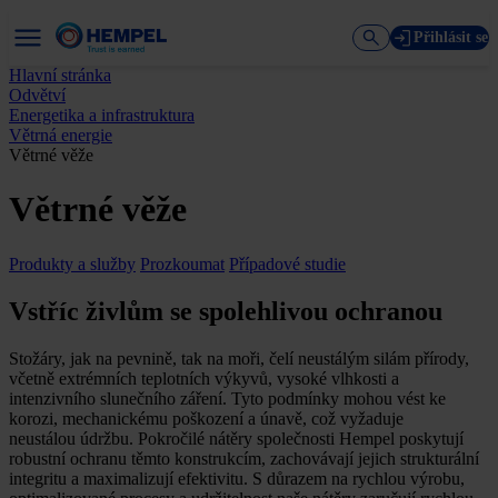
Přihlásit se
Hlavní stránka
Odvětví
Energetika a infrastruktura
Větrná energie
Větrné věže
Větrné věže
Produkty a služby
Prozkoumat
Případové studie
Vstříc živlům se spolehlivou ochranou
Stožáry, jak na pevnině, tak na moři, čelí neustálým silám přírody,
včetně extrémních teplotních výkyvů, vysoké vlhkosti a
intenzivního slunečního záření. Tyto podmínky mohou vést ke
korozi, mechanickému poškození a únavě, což vyžaduje
neustálou údržbu. Pokročilé nátěry společnosti Hempel poskytují
robustní ochranu těmto konstrukcím, zachovávají jejich strukturální
integritu a maximalizují efektivitu. S důrazem na rychlou výrobu,