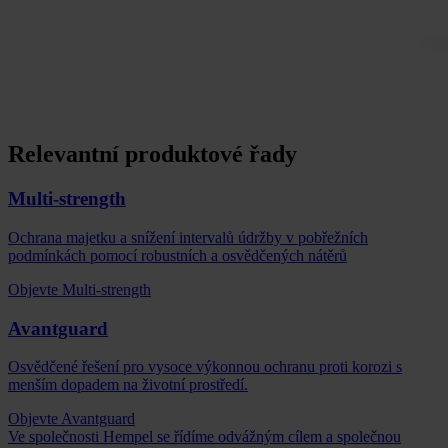
Relevantní produktové řady
Multi-strength
Ochrana majetku a snížení intervalů údržby v pobřežních
podmínkách pomocí robustních a osvědčených nátěrů
Objevte Multi-strength
Avantguard
Osvědčené řešení pro vysoce výkonnou ochranu proti korozi s
menším dopadem na životní prostředí.
Objevte Avantguard
Ve společnosti Hempel se řídíme odvážným cílem a společnou