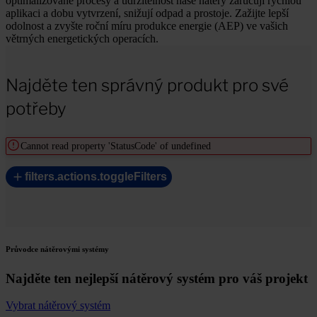
optimalizované procesy a udržitelnost naše nátěry zaručují rychlou
aplikaci a dobu vytvrzení, snižují odpad a prostoje. Zažijte lepší
odolnost a zvyšte roční míru produkce energie (AEP) ve vašich
větrných energetických operacích.
Najděte ten správný produkt pro své
potřeby
Cannot read property 'StatusCode' of undefined
filters.actions.toggleFilters
Průvodce nátěrovými systémy
Najděte ten nejlepší nátěrový systém pro váš projekt
Vybrat nátěrový systém