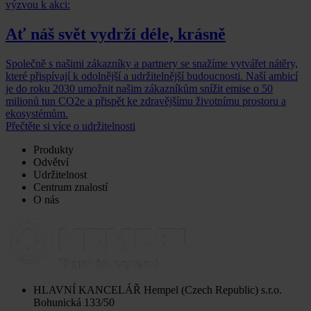
výzvou k akci:
Ať náš svět vydrží déle, krásně
Společně s našimi zákazníky a partnery se snažíme vytvářet nátěry,
které přispívají k odolnější a udržitelnější budoucnosti. Naší ambicí
je do roku 2030 umožnit našim zákazníkům snížit emise o 50
milionů tun CO2e a přispět ke zdravějšímu životnímu prostoru a
ekosystémům.
Přečtěte si více o udržitelnosti
Produkty
Odvětví
Udržitelnost
Centrum znalostí
O nás
HLAVNÍ KANCELÁŘ
Hempel (Czech Republic) s.r.o.
Bohunická 133/50