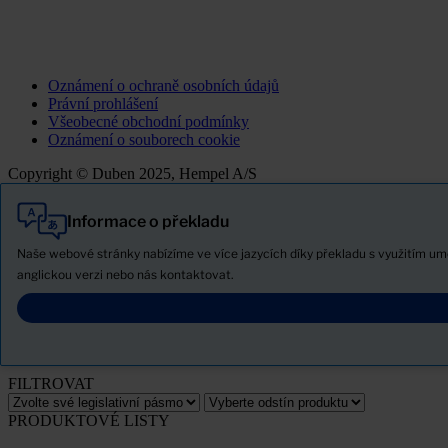
Oznámení o ochraně osobních údajů
Právní prohlášení
Všeobecné obchodní podmínky
Oznámení o souborech cookie
Copyright © Duben 2025, Hempel A/S
Informace o překladu
Vše
Produkty
Naše webové stránky nabízíme ve více jazycích díky překladu s využitím u
Novinky
anglickou verzi nebo nás kontaktovat.
Stáhněte si bezpečnostní list
PRODUCT NAME
FILTROVAT
PRODUKTOVÉ LISTY