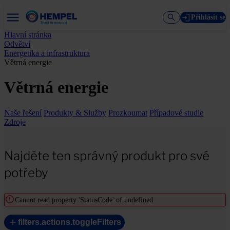
Přihlásit se
Hlavní stránka
Odvětví
Energetika a infrastruktura
Větrná energie
Větrná energie
Naše řešení
Produkty & Služby
Prozkoumat
Případové studie
Zdroje
Najděte ten správný produkt pro své
potřeby
Cannot read property 'StatusCode' of undefined
filters.actions.toggleFilters