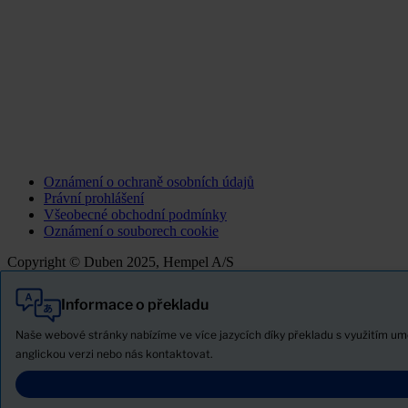
Oznámení o ochraně osobních údajů
Právní prohlášení
Všeobecné obchodní podmínky
Oznámení o souborech cookie
Copyright © Duben 2025, Hempel A/S
Informace o překladu
Vše
Produkty
Naše webové stránky nabízíme ve více jazycích díky překladu s využitím u
Novinky
anglickou verzi nebo nás kontaktovat.
Stáhněte si bezpečnostní list