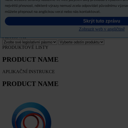
Novinky
největší přesnost, některé výrazy nemusí zcela odpovídat původnímu význ
můžete přepnout na anglickou verzi nebo nás kontaktovat.
Stáhněte si bezpečnostní list
Skrýt tuto zprávu
PRODUCT NAME
Zobrazit web v angličtině
FILTROVAT
PRODUKTOVÉ LISTY
PRODUCT NAME
APLIKAČNÍ INSTRUKCE
PRODUCT NAME