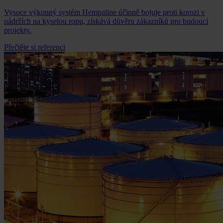
Vysoce výkonný systém Hempaline účinně bojuje proti korozi v
nádržích na kyselou ropu, získává důvěru zákazníků pro budoucí
projekty.
Přečtěte si referenci