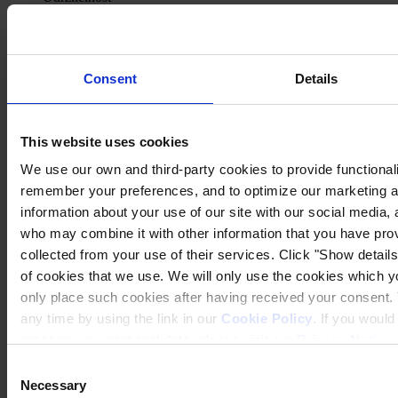
Centrum znalostí
O nás
Consent
Details
This website uses cookies
HLAVNÍ KANCELÁŘ
Hempel (Czech Republic) s.r.o.
Bohunická 133/50
We use our own and third-party cookies to provide functionalit
619 00 Brno
remember your preferences, and to optimize our marketing ac
Mapa
KONTAKTUJTE NÁS
Tel:
+420 545 423 619
information about your use of our site with our social media, 
Mail:
general.cz@hempel.com
who may combine it with other information that you have prov
collected from your use of their services. Click "Show details"
of cookies that we use. We will only use the cookies which yo
only place such cookies after having received your consent
any time by using the link in our
Cookie Policy
. If you woul
process your personal data, please visit our
Privacy Notice
Consent
Necessary
Selection