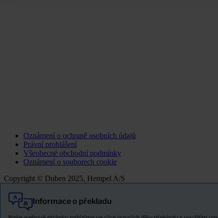
Oznámení o ochraně osobních údajů
Právní prohlášení
Všeobecné obchodní podmínky
Oznámení o souborech cookie
Copyright © Duben 2025, Hempel A/S
Informace o překladu
Vše
Produkty
Naše webové stránky nabízíme ve více jazycích díky překladu s využitím um