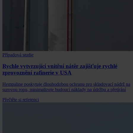
Případová studie
Rychle vytvrzující vnitřní nátěr zajišťuje rychlé
zprovoznění rafinerie v USA
Hempaline poskytuje dlouhodobou ochranu pro skladovací nádrž na
surovou ropu, minimalizuje budoucí náklady na údržbu a přetírání
Přečtěte si referenci