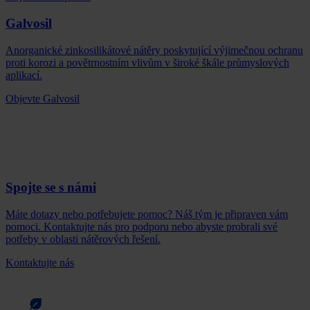
Galvosil
Anorganické zinkosilikátové nátěry poskytující výjimečnou ochranu
proti korozi a povětrnostním vlivům v široké škále průmyslových
aplikací.
Objevte Galvosil
Spojte se s námi
Máte dotazy nebo potřebujete pomoc? Náš tým je připraven vám
pomoci. Kontaktujte nás pro podporu nebo abyste probrali své
potřeby v oblasti nátěrových řešení.
Kontaktujte nás