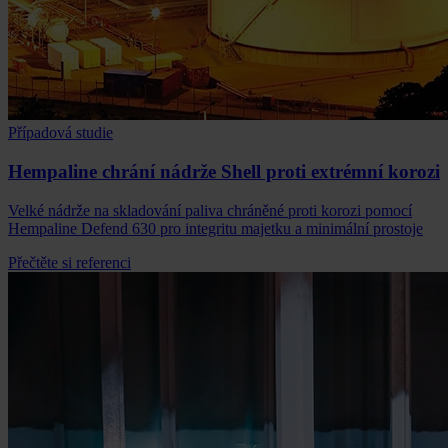
Případová studie
Hempaline chrání nádrže Shell proti extrémní korozi
Velké nádrže na skladování paliva chráněné proti korozi pomocí
Hempaline Defend 630 pro integritu majetku a minimální prostoje
Přečtěte si referenci