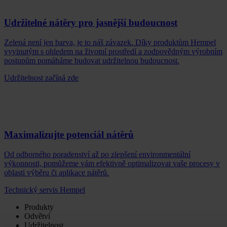
Udržitelné nátěry pro jasnější budoucnost
Zelená není jen barva, je to náš závazek. Díky produktům Hempel
vyvinutým s ohledem na životní prostředí a zodpovědným výrobním
postupům pomáháme budovat udržitelnou budoucnost.
Udržitelnost začíná zde
Maximalizujte potenciál nátěrů
Od odborného poradenství až po zlepšení environmentální
výkonnosti, pomůžeme vám efektivně optimalizovat vaše procesy v
oblasti výběru či aplikace nátěrů.
Technický servis Hempel
Produkty
Odvětví
Udržitelnost