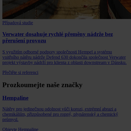
Případová studie
Verwater dosahuje rychlé přeměny nádrže bez
přerušení provozu
S využitím odborné podpory společnosti Hempel a systému
vnitřního nátěru nádrže Defend 630 dokončila společnost Verwater
projekt výstavby nádrží pro klienta z oblasti downstream v Dánsku.
Přečtěte si referenci
Prozkoumejte naše značky
Hempaline
Nátěry pro jedinečnou odolnost vůči korozi, extrémní abrazi a
chemikáliím, přizpůsobené pro ropný, plynárenský a chemický
průmysl.
Objevte Hempaline