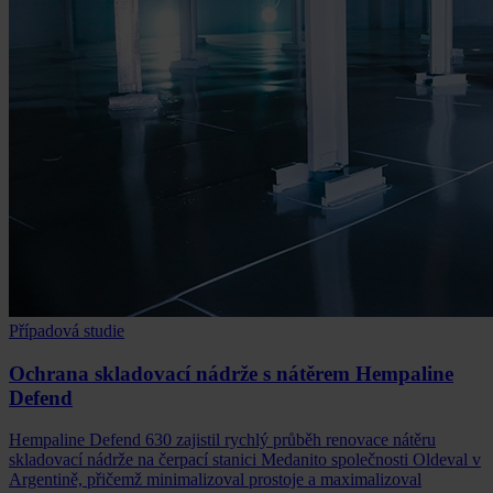
Případová studie
Ochrana skladovací nádrže s nátěrem Hempaline
Defend
Hempaline Defend 630 zajistil rychlý průběh renovace nátěru
skladovací nádrže na čerpací stanici Medanito společnosti Oldeval v
Argentině, přičemž minimalizoval prostoje a maximalizoval