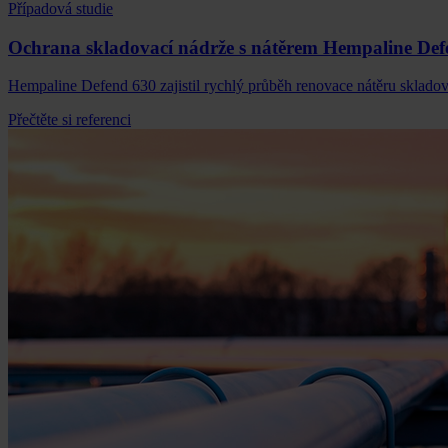
Případová studie
Ochrana skladovací nádrže s nátěrem Hempaline De
Hempaline Defend 630 zajistil rychlý průběh renovace nátěru skladova
Přečtěte si referenci