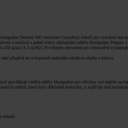
 Hempaline Defend 500 vinylester vyztužený rohoží pro vyložení dna ná
ivem a sestával z jedné vrstvy základního nátěru Hempaline Prepare 
i 450 g/m2 (1,5 oz/ft2). Po lehkém obroušení pro odstranění vystupuj
e také přispívá ke schopnosti materiálu odolávat ohybu a nárazu.
ní specifikuje vnitřní nátěry Hempaline pro všechny své nádrže na ro
ch nátěrů, které byly důkladně testovány, a zajišťuje naši technicko
z rohože