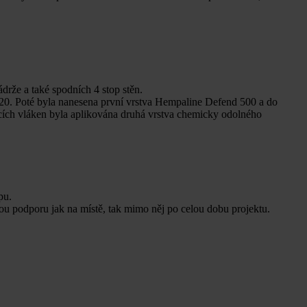
drže a také spodních 4 stop stěn.
120. Poté byla nanesena první vrstva Hempaline Defend 500 a do
ících vláken byla aplikována druhá vrstva chemicky odolného
pu.
u podporu jak na místě, tak mimo něj po celou dobu projektu.