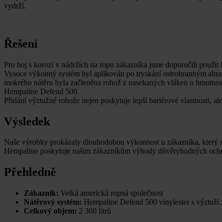
vydrží.
Řešení
Pro boj s korozí v nádržích na ropu zákazníka jsme doporučili použít
Vysoce výkonný systém byl aplikován po tryskání ostrohranným abraz
mokrého nátěru byla začleněna rohož z nasekaných vláken o hmotnost
Hempaline Defend 500.
Přidání výztužné rohože nejen poskytuje lepší bariérové vlastnosti, al
Výsledek
Naše výrobky prokázaly dlouhodobou výkonnost u zákazníka, který ny
Hempaline poskytuje našim zákazníkům výhody důvěryhodných ochranný
Přehledně
Zákazník:
Velká americká ropná společnost
Nátěrový systém:
Hempaline Defend 500 vinylester s výztuží 
Celkový objem:
2 300 litrů