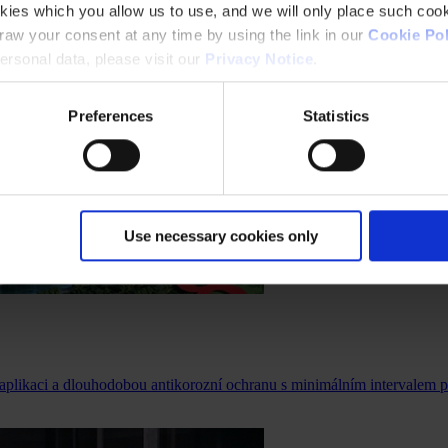
kies which you allow us to use, and we will only place such cook
aw your consent at any time by using the link in our
Cookie Pol
rsonal data, please visit our
Privacy Notice
.
Preferences
Statistics
Use necessary cookies only
aplikaci a dlouhodobou antikorozní ochranu s minimálním intervalem 