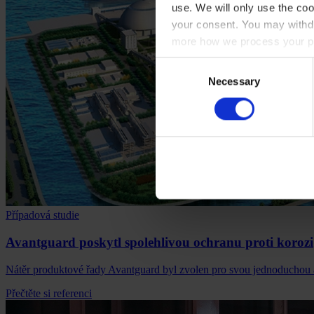
use. We will only use the coo
your consent. You may withdr
more how we process your pe
Consent
Necessary
Selection
Případová studie
Avantguard poskytl spolehlivou ochranu proti korozi
Nátěr produktové řady Avantguard byl zvolen pro svou jednoduchou 
Přečtěte si referenci