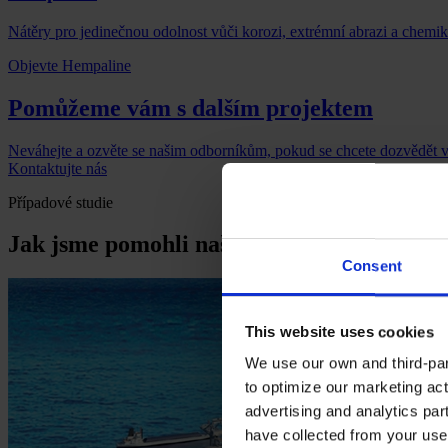
Nátěry pro jedinečnou odolnost vůči korozi, extrémní abrazi a chemi
Objevte Hempaline
Pomůžeme vám s dalším projektem
Neváhejte a ozvěte se našim odborníkům, pokud se chcete dozvědět v
Kontaktujte nás
Případové studie
Jak jsme pomohli našim zákazníkům
Consent
This website uses cookies
We use our own and third-part
to optimize our marketing act
advertising and analytics par
have collected from your use 