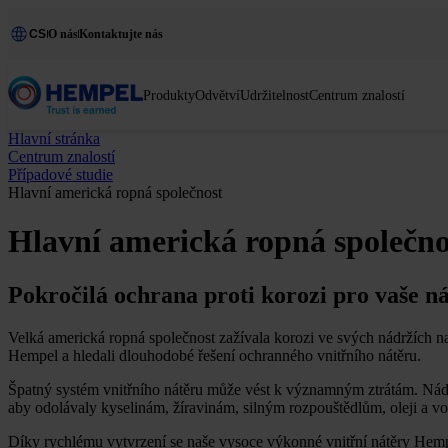
CS
O nás
Kontaktujte nás
Produkty
Odvětví
Udržitelnost
Centrum znalostí
Hlavní stránka
Centrum znalostí
Případové studie
Hlavní americká ropná společnost
Hlavní americká ropná společno
Pokročilá ochrana proti korozi pro vaše n
Velká americká ropná společnost zažívala korozi ve svých nádržích 
Hempel a hledali dlouhodobé řešení ochranného vnitřního nátěru.
Špatný systém vnitřního nátěru může vést k významným ztrátám. Nádrž
aby odolávaly kyselinám, žíravinám, silným rozpouštědlům, oleji a vo
Díky rychlému vytvrzení se naše vysoce výkonné vnitřní nátěry Hempa