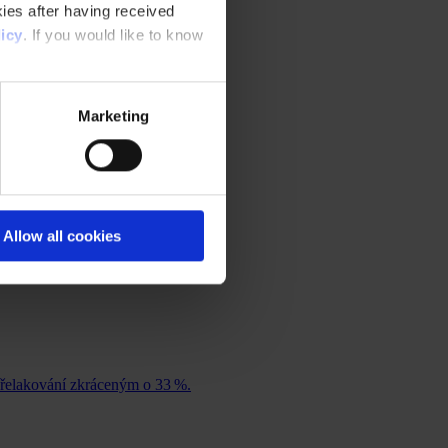
ies after having received
icy
. If you would like to know
Marketing
Allow all cookies
přelakování zkráceným o 33 %.