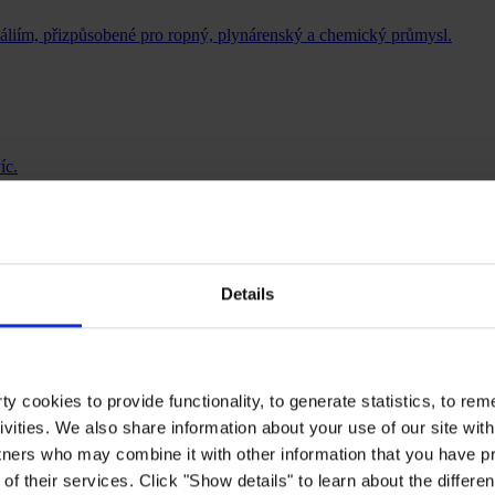
káliím, přizpůsobené pro ropný, plynárenský a chemický průmysl.
íc.
Details
y cookies to provide functionality, to generate statistics, to r
ivities. We also share information about your use of our site with
tners who may combine it with other information that you have pr
of their services. Click "Show details" to learn about the differe