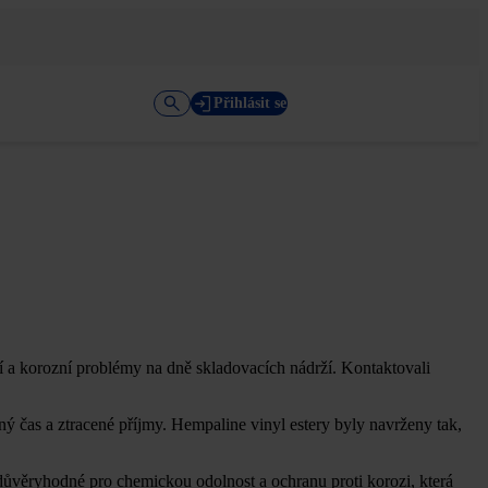
Přihlásit se
í a korozní problémy na dně skladovacích nádrží. Kontaktovali
ý čas a ztracené příjmy. Hempaline vinyl estery byly navrženy tak,
důvěryhodné pro chemickou odolnost a ochranu proti korozi, která