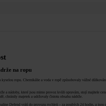
st
ádrže na ropu
na kyselou ropu. Chemikálie a voda v ropě způsobovaly vážné důlkován
e a nádoby, které jsou mimo provoz kvůli opravám, stojí majitele cenn
dě, chránily majetek a udržovaly čistotu obsahu nádrže.
line Defend vrátí do provozu rychleji – za pouhých 24 hodin, a jsou 