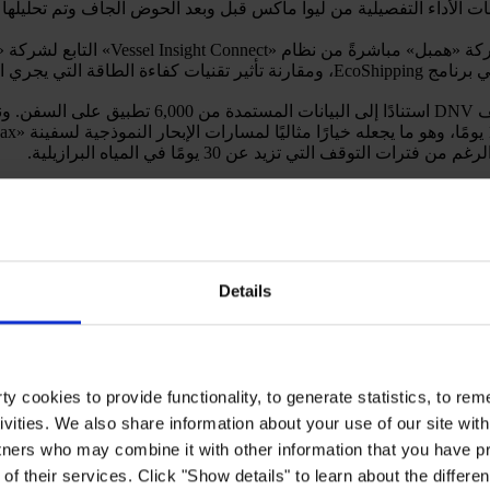
لأداء الرقمية التوأم. من خلال SHAPE، تم جمع بيانات الأداء التفصيلية من ليوا ماكس قبل وبعد الح
تقنيات التشحيم الهوائي.
mportant the actions of the entire shipping industry are to enabling m
y opting for a high-performance hull coating and taking an evidence-bas
rt on the coating’s performance until its next scheduled dry dock in 202
Details
y cookies to provide functionality, to generate statistics, to r
ivities. We also share information about your use of our site with
tners who may combine it with other information that you have pr
of their services. Click "Show details" to learn about the differe