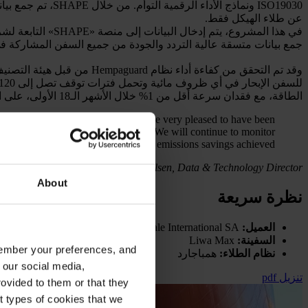
ISO19030 ونماذج ا
عن طلاء الهيكل فقط.
جمع بيانات متسقة عالية التردد والجودة من جميع السفن المشاركة في برنامج EcoShipping، ومقارنة تأثير تقنيات كفاءة الطاقة التي يجري اختبارها، بما في ذلك الأشرعة الدوارة و
الطاقة، مع فقدان سرعة أقل من 1% خلال الأشهر الـ18 الأولى، على الرغم من فترات التوقف التي تزيد عن 30 يومًا في المياه البرازيلية.
ore sustainable supply chains. We are very pleased to have been
ed approach to measuring its impact. We will continue to monitor
8, as well as the additional fuel and emissions savings achieved.
Mads Raun Bertelsen, Data & Technology Director
About
نظرة سريعة
العميل:
Vale International SA
السفينة:
Liwa Max
emember your preferences, and
نظام الطلاء:
همباجارد
 our social media,
تنزيل pdf
ovided to them or that they
nt types of cookies that we