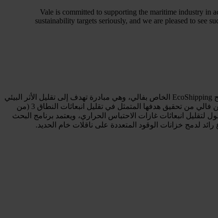
Vale is committed to supporting the maritime industry in 
sustainability targets seriously, and we are pleased to see s
السفينة، التي تملكها وتديرها شركة أسـياد للشحن وتستأجرها شركة فالي، هي واحدة من عدة سفن تُستخدم في مشروع تجريبي ضمن برنامج EcoShipping الخاص بفالي، وهي مبادرة تهدف إلى تقليل الأثر البيئي
لعمليات الشركة البحرية من خلال اختبار مجموعة من حلول كفاءة الطاقة على متن السفن المستأجرة. يسعى برنامج EcoShipping إلى تمكين فالي من تحقيق هدفها المتمثل في تقليل انبعاثات النطاق 3 (من
على تبني واستغلال التقنيات وتحديث الأسطول لتقليل انبعاثات غازات الاحتباس الحراري، ويعتمد برنامج البحث
د لدمج خزانات الوقود المتعددة على ناقلات خام الحديد.