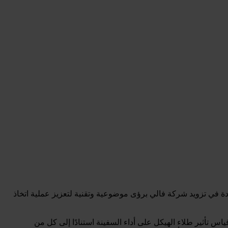
يا في فالي (ITV - معهد فالي للتكنولوجيا)، وهو مؤسسة رائدة في تزويد شركة فالي برؤى موضوعية وتقنية لتعزيز عملية اتخاذ
 منهجية مصممة لمراقبة وقياس تأثير طلاء الهيكل على أداء السفينة استنادًا إلى كل من