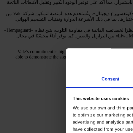
وض الجاف وتم تحليلها باستمرار، مما أكد على توفير الوقود الكبير وتقليل الانبعاثات الناتجة
في هذا المشروع، يتم إدخال البيانات إلى منصة «SHAPE» التابعة لشركة «همبل» مباشرةً من نظام «Vessel Insight Connect» التابع لشركة «كونغسبيرغ ديجيتال». وتُستخدم هذه المنصة لتمكين شركة Vale من
وقد تم التحقق من كفاءة أداء نظام Hempaguard من قبل هيئة التصنيف DNV استنادًا إلى البيانات المستمدة من 6,000 تطبيق على السفن. ونظرًا لخصائصه الفائقة في مقاومة التلوث، يتيح نظام «Hempaguard»
للسفن الإبحار في أي ظروف مائية وتحمل فترات توقف تصل إلى 120 يومًا، وهو ما يجعله خيارًا مثاليًا لمسارات الإبحار النموذجية لسفينة «Liwa Max» بين البرازيل والصين. كما يوفر أداءً محسّنًا في مجال
Vale’s commitment is highly commendable and reinforces how i
able to demonstrate the significant strides that can be made b
and repo
Consent
This website uses cookies
We use our own and third-part
to optimize our marketing act
advertising and analytics par
have collected from your use 