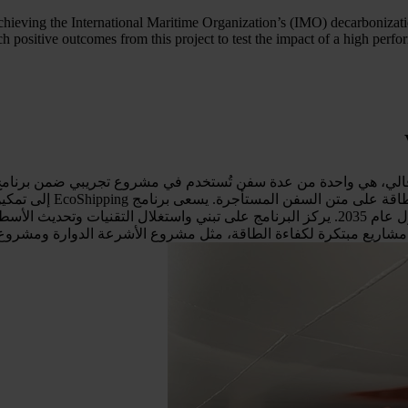
achieving the International Maritime Organization’s (IMO) decarbonizati
uch positive outcomes from this project to test the impact of a high perf
سلسلة القيمة الأوسع، التي يشكل الشحن جزءًا منها) بنسبة 15% بحلول عام 2035. يركز البرنامج 
اريع مبتكرة لكفاءة الطاقة، مثل مشروع الأشرعة الدوارة ومشروع رائ