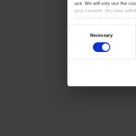
use. We will only use the coo
your consent. You may withdr
more how we process your pe
Consent
Necessary
Selection