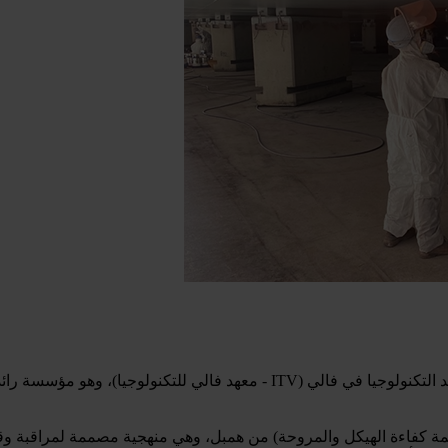
تم اختيار نظام الطلاء المحدد بعد ثلاث سنوات من البحث من قبل معهد التكنولوج
قق من أداء حل همباجارد تحديدًا باستخدام برنامج SHAPE (أنظمة كفاءة الهيكل والمروحة) من همبل، وهي