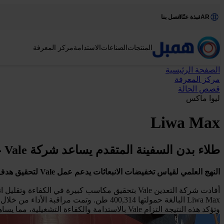
AR
نبذة عنّا
اتصل بنا
المنتجات
الصناعات
الاستدامة
مركز المعرفة
الصفحة الرئيسية
مركز المعرفة
قصص الحالة
ليوا ماكس
Liwa Max
طلاء بدن السفينة المتقدم يساعد شركة Vale على تحقيق خفض كبير في انبعاثات ثاني أكسيد الكربون على ناقلة الخام Valemax
النهج العلمي لقياس تخفيضات الانبعاثات يدعم عمل Vale لتحقيق هدف تخفيضات الانبعاثات بنسبة 15% لنطاق 3.
وتؤكد هذه النتيجة التزام Vale بالاستدامة والكفاءة التشغيلية، مما يساهم في إزالة الكربون من صناعة الشحن البحري.