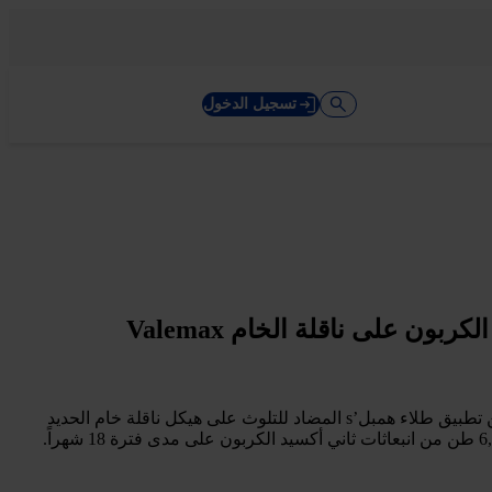
تسجيل الدخول
أفادت شركة التعدين Vale بتحقيق مكاسب كبيرة في الكفاءة وتقليل انبعاثات الكربون من خلال برنامج EcoShipping الخاص بها، والذي يتضمن تطبيق طلاء همبل’s المضاد للتلوث على هيكل ناقلة خام الحديد
Liwa Max البالغة حمولتها 400,314 طن. وتمت مراقبة الأداء من خلال نظام SHAPE الخاص بهمبل’s، حيث حققت السفينة تقليلاً مقدراً بـ 6,700 طن من انبعاثات ثاني أكسيد الكربون على مدى فترة 18 شهراً.