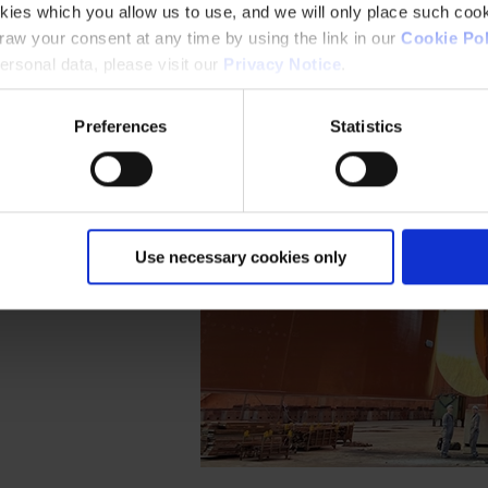
kies which you allow us to use, and we will only place such cook
aw your consent at any time by using the link in our
Cookie Pol
rsonal data, please visit our
Privacy Notice
.
Preferences
Statistics
Use necessary cookies only