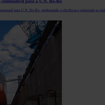
 combustível para a U.N. Ro-Ro
mpaguard para U.N. Ro-Ro, melhorando a eficiência e reduzindo as em