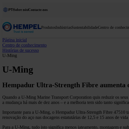
PT
Sobre nós
Contacte-nos
Produtos
Indústrias
Sustentabilidade
Centro de conheci
Página inicial
Centro de conhecimento
Histórias de sucesso
U-Ming
U-Ming
Hempadur Ultra-Strength Fibre aumenta 
Quando a U-Ming Marine Transport Corporation quis reduzir os seus 
a mudança há mais de dez anos – e a melhoria tem sido tanto signific
Importante para a U-Ming, o Hempadur Ultra-Strength Fibre 47510 t
renovação do aço nas docagens estatutárias de 12,5 e 15 anos de vida
Para a U-Ming, tudo isto significa menos jateamento, montagem e sub