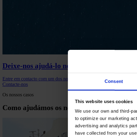
Deixe-nos ajudá-lo no próximo projeto
Entre em contacto com um dos nossos especialistas se quiser saber ma
Consent
Contacte-nos
Os nossos casos
This website uses cookies
Como ajudámos os nossos clientes
We use our own and third-part
to optimize our marketing act
advertising and analytics par
have collected from your use 