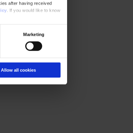
ies after having received
icy
. If you would like to know
Marketing
Allow all cookies