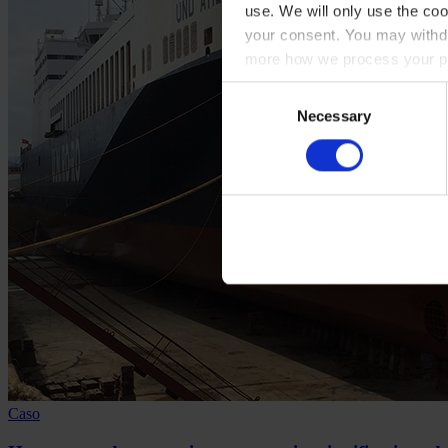
use. We will only use the coo
your consent. You may withdr
more how we process your pe
Consent
Necessary
Selection
Caso