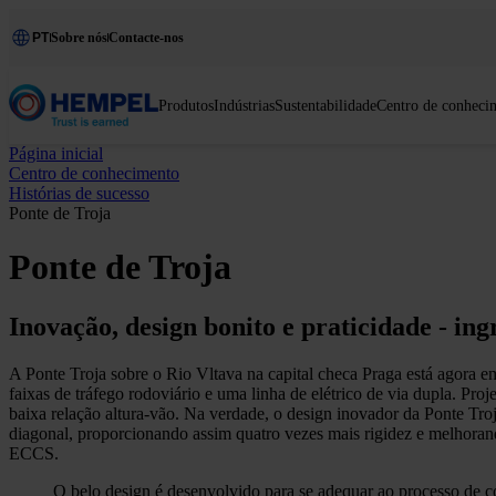
PT
Sobre nós
Contacte-nos
Produtos
Indústrias
Sustentabilidade
Centro de conheci
Página inicial
Centro de conhecimento
Histórias de sucesso
Ponte de Troja
Ponte de Troja
Inovação, design bonito e praticidade - i
A Ponte Troja sobre o Rio Vltava na capital checa Praga está agora e
faixas de tráfego rodoviário e uma linha de elétrico de via dupla. Pr
baixa relação altura-vão. Na verdade, o design inovador da Ponte Troj
diagonal, proporcionando assim quatro vezes mais rigidez e melhora
ECCS.
O belo design é desenvolvido para se adequar ao processo de co