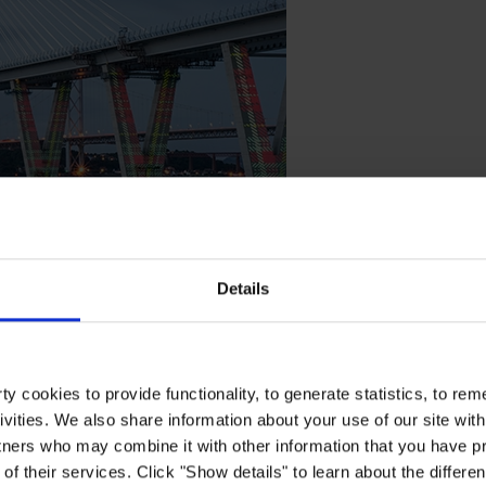
Details
 Crossing, Escócia
ais longa do mundo contra a corrosão em condições costeiras difíceis
y cookies to provide functionality, to generate statistics, to r
ivities. We also share information about your use of our site with
tners who may combine it with other information that you have pr
of their services. Click "Show details" to learn about the differe