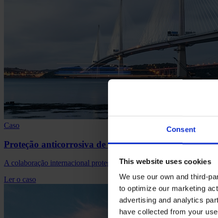
Caso
Consent
Proteção anticorrosiva de confiança para Queensferry
This website uses cookies
A colaboração internacional protege a ponte estaiada de três torres m
We use our own and third-part
Ler o caso
to optimize our marketing act
advertising and analytics par
have collected from your use 