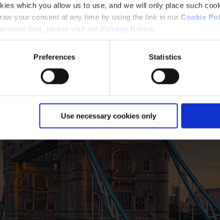
kies which you allow us to use, and we will only place such cook
aw your consent at any time by using the link in our
Cookie Pol
rsonal data, please visit our
Privacy Notice
.
Preferences
Statistics
Use necessary cookies only