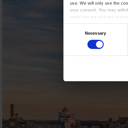
use. We will only use the coo
your consent. You may withdr
more how we process your pe
Consent
Necessary
Selection