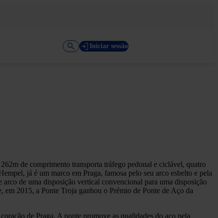
Iniciar sessão
e 262m de comprimento transporta tráfego pedonal e ciclável, quatro
a Hempel, já é um marco em Praga, famosa pelo seu arco esbelto e pela
 de arco de uma disposição vertical convencional para uma disposição
 e, em 2015, a Ponte Troja ganhou o Prémio de Ponte de Aço da
ao coração de Praga. A ponte promove as qualidades do aço pela