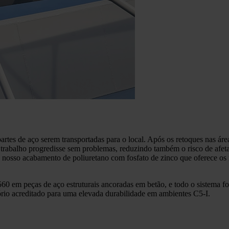
is partes de aço serem transportadas para o local. Após os retoques nas
rabalho progredisse sem problemas, reduzindo também o risco de afetar 
sso acabamento de poliuretano com fosfato de zinco que oferece os ma
0 em peças de aço estruturais ancoradas em betão, e todo o sistema f
tório acreditado para uma elevada durabilidade em ambientes C5-I.