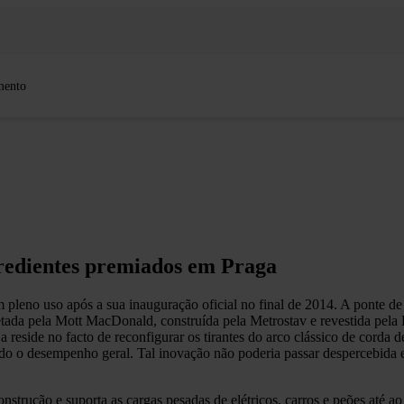
mento
ngredientes premiados em Praga
m pleno uso após a sua inauguração oficial no final de 2014. A ponte d
ojetada pela Mott MacDonald, construída pela Metrostav e revestida pel
a reside no facto de reconfigurar os tirantes do arco clássico de corda
ndo o desempenho geral. Tal inovação não poderia passar despercebida
nstrução e suporta as cargas pesadas de elétricos, carros e peões até 