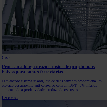
Caso
Proteção a longo prazo e custos de projeto mais
baixos para pontes ferroviárias
O avançado sistema Avantguard de duas camadas proporciona um
elevado desempenho anti-corrosivo com um DFT 40% inferior,
aumentando a produtividade e reduzindo os custos.
Ler o caso