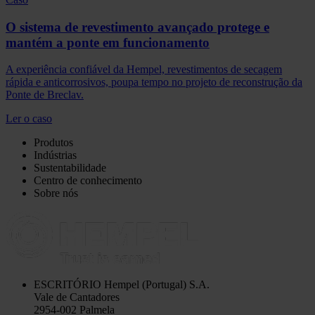
O sistema de revestimento avançado protege e
mantém a ponte em funcionamento
A experiência confiável da Hempel, revestimentos de secagem
rápida e anticorrosivos, poupa tempo no projeto de reconstrução da
Ponte de Breclav.
Ler o caso
Produtos
Indústrias
Sustentabilidade
Centro de conhecimento
Sobre nós
ESCRITÓRIO
Hempel (Portugal) S.A.
Vale de Cantadores
2954-002 Palmela