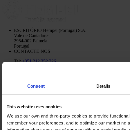
ESCRITÓRIO
Hempel (Portugal) S.A.
Vale de Cantadores
2954-002 Palmela
Portugal
CONTACTE-NOS
Tel:
+351 212 352 326
Fax:
+351 212 352 292
Mail:
sales-pt@hempel.com
Consent
Details
This website uses cookies
We use our own and third-party cookies to provide functionalit
remember your preferences, and to optimize our marketing ac
information about your use of our site with our social media, 