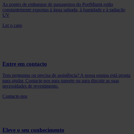
As pontes de embarque de passageiros do PortMiami estão
constantemente expostas à água salgada, à humidade e à radiação
UV
Ler o caso
Entre em contacto
Tem perguntas ou precisa de assistência? A nossa equipa está pronta
para ajudar. Contacte-nos para suporte ou para discutir as suas
necessidades de revestimento.
Contacte-nos
Eleve o seu conhecimento