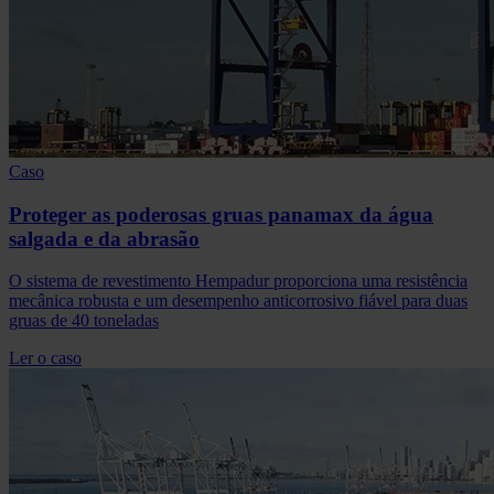
Caso
Proteger as poderosas gruas panamax da água
salgada e da abrasão
O sistema de revestimento Hempadur proporciona uma resistência
mecânica robusta e um desempenho anticorrosivo fiável para duas
gruas de 40 toneladas
Ler o caso