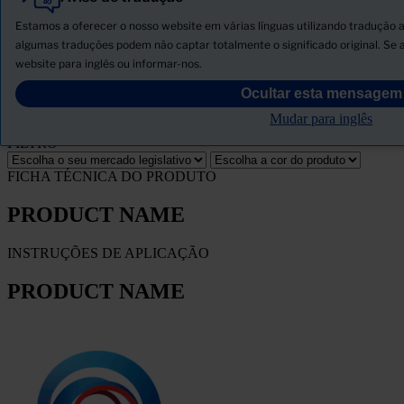
Tudo
Produtos
Estamos a oferecer o nosso website em várias línguas utilizando tradução a
Novidades
algumas traduções podem não captar totalmente o significado original. Se 
website para inglês ou informar-nos.
Descarregar ficha de segurança
Ocultar esta mensagem
PRODUCT NAME
Mudar para inglês
FILTRO
FICHA TÉCNICA DO PRODUTO
PRODUCT NAME
INSTRUÇÕES DE APLICAÇÃO
PRODUCT NAME