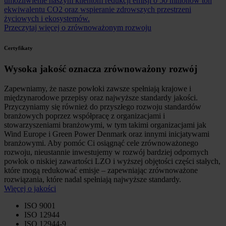
umożliwienie naszym klientom redukcji emisji o 50 milionów ton
ekwiwalentu CO2 oraz wspieranie zdrowszych przestrzeni
życiowych i ekosystemów.
Przeczytaj więcej o zrównoważonym rozwoju
Certyfikaty
Wysoka jakość oznacza zrównoważony rozwój
Zapewniamy, że nasze powłoki zawsze spełniają krajowe i
międzynarodowe przepisy oraz najwyższe standardy jakości.
Przyczyniamy się również do przyszłego rozwoju standardów
branżowych poprzez współpracę z organizacjami i
stowarzyszeniami branżowymi, w tym takimi organizacjami jak
Wind Europe i Green Power Denmark oraz innymi inicjatywami
branżowymi. Aby pomóc Ci osiągnąć cele zrównoważonego
rozwoju, nieustannie inwestujemy w rozwój bardziej odpornych
powłok o niskiej zawartości LZO i wyższej objętości części stałych,
które mogą redukować emisje – zapewniając zrównoważone
rozwiązania, które nadal spełniają najwyższe standardy.
Więcej o jakości
ISO 9001
ISO 12944
ISO 12944-9