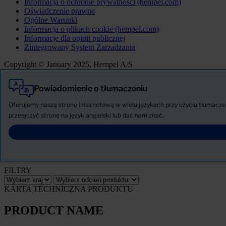
Informacja o ochronie prywatności (hempel.com)
Oświadczenie prawne
Ogólne Warunki
Informacja o plikach cookie (hempel.com)
Informacje dla opinii publicznej
Zintegrowany System Zarzadzania
Copyright © January 2025, Hempel A/S
Powiadomienie o tłumaczeniu
Wszystkie
Produkty
Oferujemy naszą stronę internetową w wielu językach przy użyciu tłumaczeni
AKTUALNOŚCI
przełączyć stronę na język angielski lub dać nam znać.
Pobierz Kartę charakterystyki
PRODUCT NAME
FILTRY
KARTA TECHNICZNA PRODUKTU
PRODUCT NAME