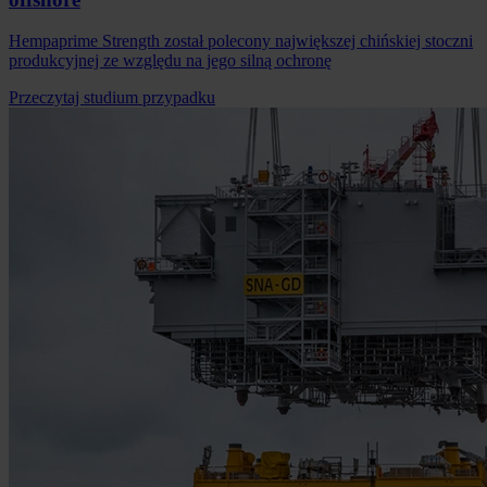
Hempaprime Strength został polecony największej chińskiej stoczni
produkcyjnej ze względu na jego silną ochronę
Przeczytaj studium przypadku