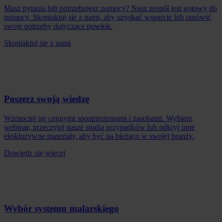
Masz pytania lub potrzebujesz pomocy? Nasz zespół jest gotowy do
pomocy. Skontaktuj się z nami, aby uzyskać wsparcie lub omówić
swoje potrzeby dotyczące powłok.
Skontaktuj się z nami
Poszerz swoją wiedzę
Wzmocnij się cennymi spostrzeżeniami i zasobami. Wybierz
webinar, przeczytaj nasze studia przypadków lub odkryj inne
ekskluzywne materiały, aby być na bieżąco w swojej branży.
Dowiedz się więcej
Wybór systemu malarskiego