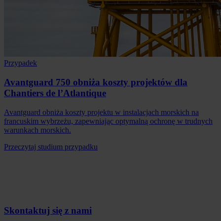
Przypadek
Avantguard 750 obniża koszty projektów dla
Chantiers de l’Atlantique
Avantguard obniża koszty projektu w instalacjach morskich na
francuskim wybrzeżu, zapewniając optymalną ochronę w trudnych
warunkach morskich.
Przeczytaj studium przypadku
Skontaktuj się z nami