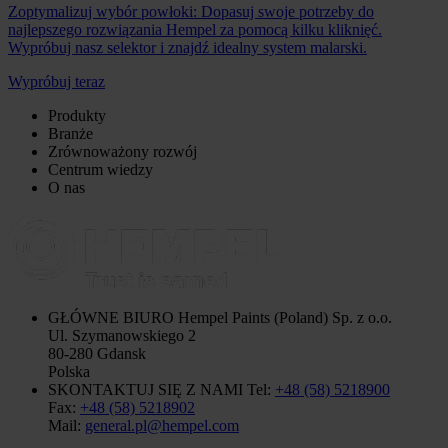
Zoptymalizuj wybór powłoki: Dopasuj swoje potrzeby do
najlepszego rozwiązania Hempel za pomocą kilku kliknięć.
Wypróbuj nasz selektor i znajdź idealny system malarski.
Wypróbuj teraz
Produkty
Branże
Zrównoważony rozwój
Centrum wiedzy
O nas
GŁÓWNE BIURO
Hempel Paints (Poland) Sp. z o.o.
Ul. Szymanowskiego 2
80-280 Gdansk
Polska
SKONTAKTUJ SIĘ Z NAMI
Tel:
+48 (58) 5218900
Fax:
+48 (58) 5218902
Mail:
general.pl@hempel.com