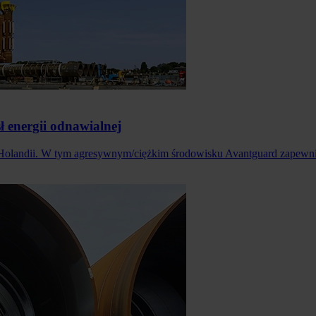
 energii odnawialnej
 Holandii. W tym agresywnym/ciężkim środowisku Avantguard zapewn