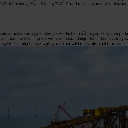
7, Wenchang 19-1 i Xijiang 30-2. Został on zastosowany w obszarach,
ie, a media korozyjne takie jak woda, tlen i sól przyspieszają tempo k
hania i zwilżania przez wodę morską. Dlatego klient kładzie duży na
 szybkie schnięcie oraz wpływ na środowisko również są ich prioryteta