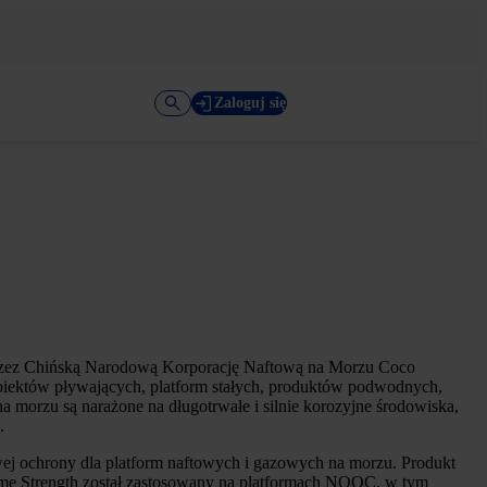
Zaloguj się
rzez Chińską Narodową Korporację Naftową na Morzu Coco
obiektów pływających, platform stałych, produktów podwodnych,
morzu są narażone na długotrwałe i silnie korozyjne środowiska,
.
wej ochrony dla platform naftowych i gazowych na morzu. Produkt
prime Strength został zastosowany na platformach NOOC, w tym