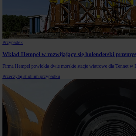
Przypadek
Wkład Hempel w rozwijający się holenderski przemysł
Firma Hempel powlokła dwie morskie stacje wiatrowe dla Tennet w
Przeczytaj studium przypadku