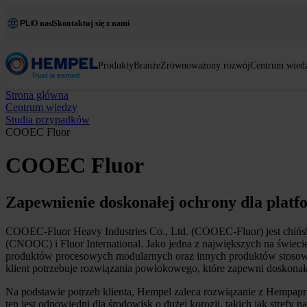
PL
O nas
Skontaktuj się z nami
Produkty
Branże
Zrównoważony rozwój
Centrum wied
Strona główna
Centrum wiedzy
Studia przypadków
COOEC Fluor
COOEC Fluor
Zapewnienie doskonałej ochrony dla platf
COOEC-Fluor Heavy Industries Co., Ltd. (COOEC-Fluor) jest chi
(CNOOC) i Fluor International. Jako jedna z największych na świec
produktów procesowych modularnych oraz innych produktów stosowany
klient potrzebuje rozwiązania powłokowego, które zapewni doskonał
Na podstawie potrzeb klienta, Hempel zaleca rozwiązanie z Hempapr
ten jest odpowiedni dla środowisk o dużej korozji, takich jak stre