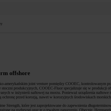
zy
orm offshore
ńsko-amerykańskim joint venture pomiędzy COOEC, kontrolowanym p
ie stoczni produkcyjnych, COOEC-Fluor specjalizuje się w produkcji 
ch w inżynierii naftowej na morzu. Ponieważ urządzenia naftowe na 
ą ochronę przed korozją, nawet w korozyjnych środowiskach morskich
ime Strength, które jest zaprojektowane do zapewnienia długotermino
fy narażone na rozbryzgi oraz te o trwałym zanurzeniu. Obecnie, Hempa