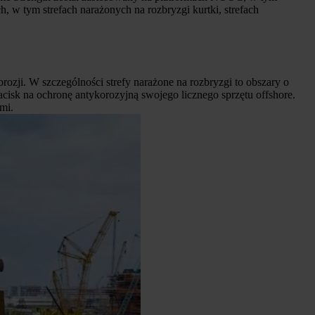
 w tym strefach narażonych na rozbryzgi kurtki, strefach
orozji. W szczególności strefy narażone na rozbryzgi to obszary o
cisk na ochronę antykorozyjną swojego licznego sprzętu offshore.
mi.