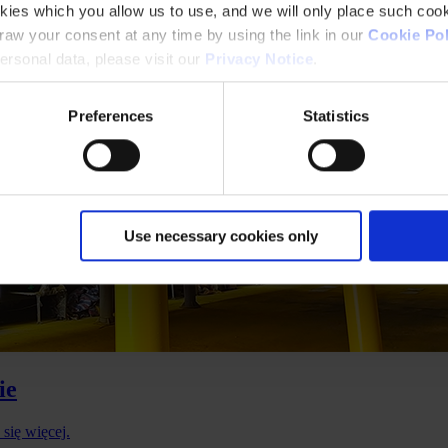
kies which you allow us to use, and we will only place such cook
aw your consent at any time by using the link in our
Cookie Pol
rsonal data, please visit our
Privacy Notice
.
Preferences
Statistics
Use necessary cookies only
ie
się więcej.