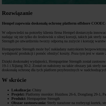
Rozwiązanie
Hempel zapewnia doskonałą ochronę platform offshore COOEC
W odpowiedzi na potrzeby klienta firma Hempel dostarczyła innowa
nadając się nie tylko do środowisk o silnej korozji, takich jak str
Strength po utwardzeniu tworzy odporną na zużycie i korozję warst
Hempaprime Strength może być nakładany natryskiem bezpowietrznym. 
wydajność produkcji i pomóc obniżyć koszty. Poza tym jest w stani
Dzięki doskonałej wydajności, Hempaprime Strength został zastos
19-1 i Xijiang 30-2. Został on nałożony na takie obszary jak strefy 
doskonałą ochronę dla tych platform przybrzeżnych w nadchodzących
W skrócie
Lokalizacja:
Chiny
Projekt:
Platformy morskie: Huizhou 26-6, Dongfang 29-1, Pa
Produkt:
Hempaprime Strength
Obszar zastosowania:
Strefy narażone na rozbryzgi kurtek, st