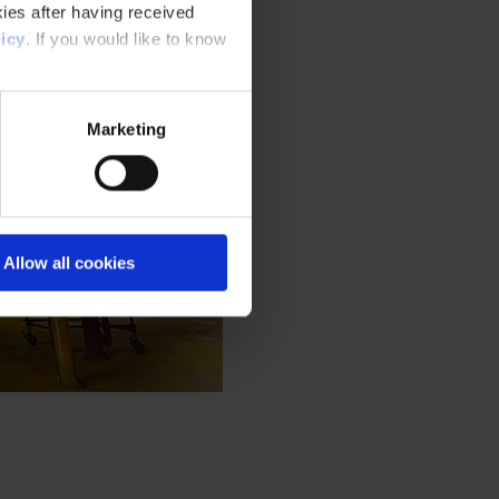
ies after having received
icy
. If you would like to know
Marketing
Allow all cookies