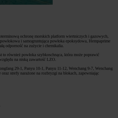
oterminową ochronę morskich platform wiertniczych i gazowych,
ko grubopowłokowa i samogruntująca powłoka epoksydowa, Hempaprime
łą odporność na zużycie i chemikalia.
est to również powłoka szybkoschnąca, która może poprawić
 względu na niską zawartość LZO.
Dongfang 29-1, Panyu 10-1, Panyu 11-12, Wenchang 9-7, Wenchang
e oraz strefy narażone na rozbryzgi na blokach, zapewniając
.