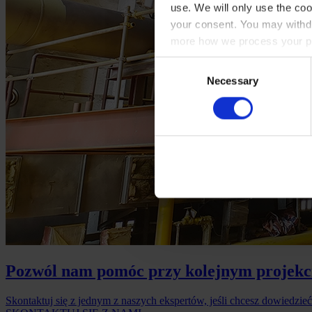
use. We will only use the coo
your consent. You may withdr
more how we process your pe
Consent
Necessary
Selection
Pozwól nam pomóc przy kolejnym projekc
Skontaktuj się z jednym z naszych ekspertów, jeśli chcesz dowiedzieć 