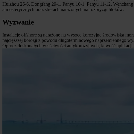
Huizhou 26-6, Dongfang 29-1, Panyu 10-1, Panyu 11-12, Wenchang 9-
atmosferycznych oraz strefach narażonych na rozbryzgi bloków.
Wyzwanie
Instalacje offshore są narażone na wysoce korozyjne środowiska morsk
najcięższej korozji z powodu długoterminowego naprzemiennego wysyc
Oprócz doskonałych właściwości antykorozyjnych, łatwość aplikacji,