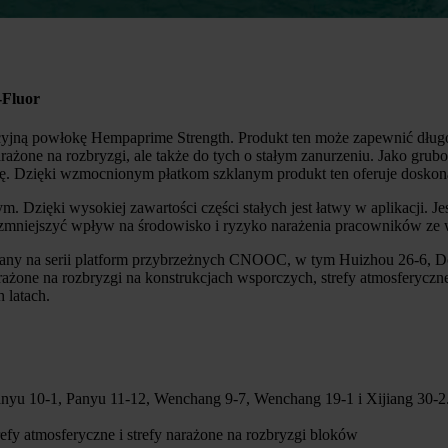
-Fluor
cyjną powłokę Hempaprime Strength. Produkt ten może zapewnić dług
efy narażone na rozbryzgi, ale także do tych o stałym zanurzeniu. Ja
wę. Dzięki wzmocnionym płatkom szklanym produkt ten oferuje doskona
Dzięki wysokiej zawartości części stałych jest łatwy w aplikacji. J
e zmniejszyć wpływ na środowisko i ryzyko narażenia pracowników ze
owany na serii platform przybrzeżnych CNOOC, w tym Huizhou 26-6, 
narażone na rozbryzgi na konstrukcjach wsporczych, strefy atmosferyczn
 latach.
nyu 10-1, Panyu 11-12, Wenchang 9-7, Wenchang 19-1 i Xijiang 30-2
refy atmosferyczne i strefy narażone na rozbryzgi bloków