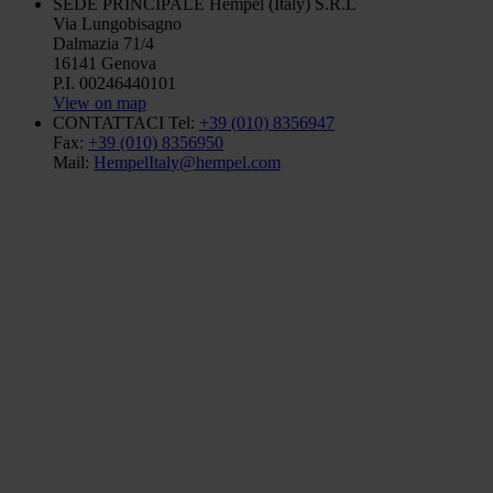
SEDE PRINCIPALE
Hempel (Italy) S.R.L
Via Lungobisagno
Dalmazia 71/4
16141 Genova
P.I. 00246440101
View on map
CONTATTACI
Tel:
+39 (010) 8356947
Fax:
+39 (010) 8356950
Mail:
HempelItaly@hempel.com