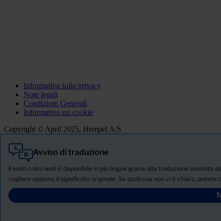
Informativa sulla privacy
Note legali
Condizioni Generali
Informativa sui cookie
Copyright © April 2025, Hempel A/S
Avviso di traduzione
Tutti
Prodotti
Il nostro sito web è disponibile in più lingue grazie alla traduzione assistita 
Notizie
cogliere appieno il significato originale. Se qualcosa non vi è chiaro, potete 
SCHEDA TECNICA DI SICUREZZA
N
PRODUCT NAME