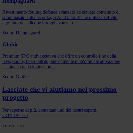
Hempaguard
Rivestimento fouling defence avanzato ad elevato contenuto di
solidi basato sulla tecnologia ActiGuard® che utilizza l'effetto
aggiunto del silicone idrogel avanzato.
Scopri Hempaguard
Globic
Premium SPC antivegetativa che offre un controllo fine della
levigazione, basso attrito, auto-pulente e un'ottimale attivazione
istantanea della levigazione.
Scopri Globic
Lasciate che vi aiutiamo nel prossimo
progetto
Per saperne di più, contattate uno dei nostri esperti.
CONTATTO
I nostri casi