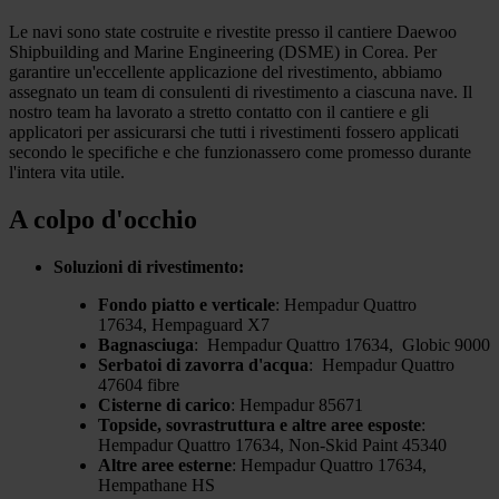
Le navi sono state costruite e rivestite presso il cantiere Daewoo
Shipbuilding and Marine Engineering (DSME) in Corea. Per
garantire un'eccellente applicazione del rivestimento, abbiamo
assegnato un team di consulenti di rivestimento a ciascuna nave. Il
nostro team ha lavorato a stretto contatto con il cantiere e gli
applicatori per assicurarsi che tutti i rivestimenti fossero applicati
secondo le specifiche e che funzionassero come promesso durante
l'intera vita utile.
A colpo d'occhio
Soluzioni di rivestimento:
Fondo piatto e verticale
: Hempadur Quattro
17634, Hempaguard X7
Bagnasciuga
: Hempadur Quattro 17634, Globic 9000
Serbatoi di zavorra d'acqua
: Hempadur Quattro
47604 fibre
Cisterne di carico
: Hempadur 85671
Topside, sovrastruttura e altre aree esposte
:
Hempadur Quattro 17634, Non-Skid Paint 45340
Altre aree esterne
: Hempadur Quattro 17634,
Hempathane HS