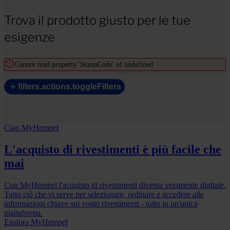
Trova il prodotto giusto per le tue
esigenze
Cannot read property 'StatusCode' of undefined
filters.actions.toggleFilters
Ciao MyHempel
L'acquisto di rivestimenti è più facile che
mai
Con MyHempel l'acquisto di rivestimenti diventa veramente digitale.
Tutto ciò che vi serve per selezionare, ordinare e accedere alle
informazioni chiave sui vostri rivestimenti - tutto in un'unica
piattaforma.
Esplora MyHempel