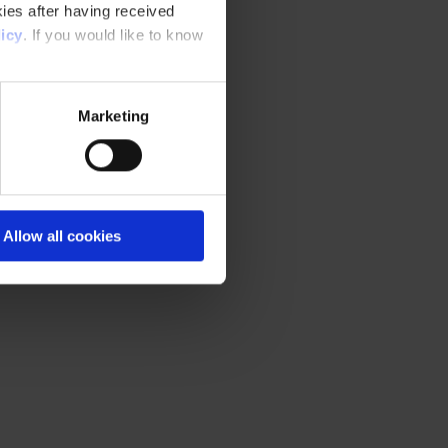
ies after having received
icy
. If you would like to know
Marketing
Allow all cookies