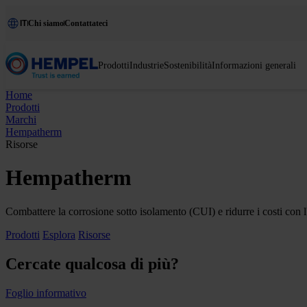
IT
Chi siamo
Contattateci
Prodotti
Industrie
Sostenibilità
Informazioni generali
Home
Prodotti
Marchi
Hempatherm
Risorse
Hempatherm
Combattere la corrosione sotto isolamento (CUI) e ridurre i costi con l
Prodotti
Esplora
Risorse
Cercate qualcosa di più?
Foglio informativo