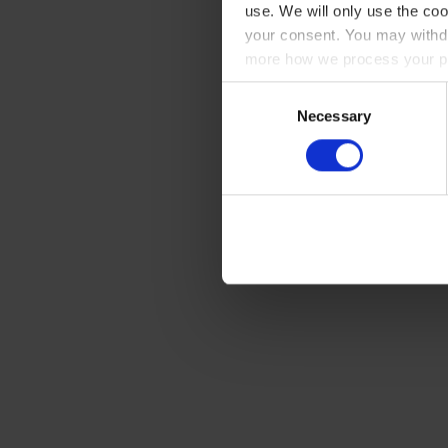
use. We will only use the coo
your consent. You may withdr
more how we process your pe
Consent
Necessary
Selection