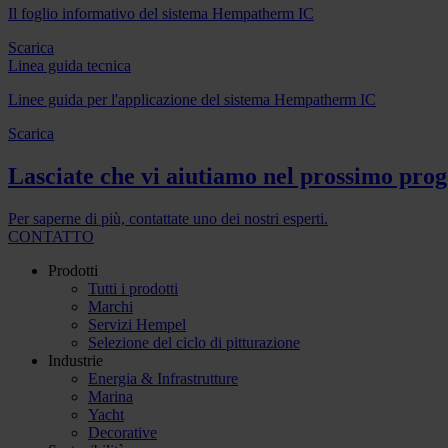
Il foglio informativo del sistema Hempatherm IC
Scarica
Linea guida tecnica
Linee guida per l'applicazione del sistema Hempatherm IC
Scarica
Lasciate che vi aiutiamo nel prossimo prog
Per saperne di più, contattate uno dei nostri esperti.
CONTATTO
Prodotti
Tutti i prodotti
Marchi
Servizi Hempel
Selezione del ciclo di pitturazione
Industrie
Energia & Infrastrutture
Marina
Yacht
Decorative