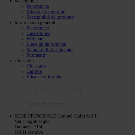
Sostenibilità
Panoramica
Missione e reporting
Sostenibilità del prodotto
Informazioni generali
Panoramica
Case Stories
Webinar
Linee guida tecniche
Standard di rivestimento
Strumenti
Chi siamo
Chi siamo
Carriera
Etica e conformità
SEDE PRINCIPALE
Hempel (Italy) S.R.L
Via Lungobisagno
Dalmazia 71/4
16141 Genova