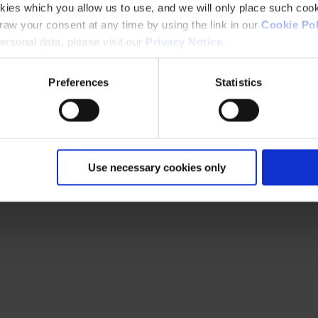
kies which you allow us to use, and we will only place such cook
aw your consent at any time by using the link in our
Cookie Pol
rsonal data, please visit our
Privacy Notice
.
Preferences
Statistics
Use necessary cookies only