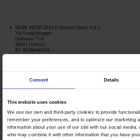
SEDE PRINCIPALE
Hempel (Italy) S.R.L
Via Lungobisagno
Dalmazia 71/4
16141 Genova
P.I. 00246440101
View on map
CONTATTACI
Tel:
+39 (010) 8356947
Fax:
+39 (010) 8356950
Mail:
HempelItaly@hempel.com
Consent
Details
This website uses cookies
We use our own and third-party cookies to provide functionalit
remember your preferences, and to optimize our marketing ac
information about your use of our site with our social media, 
who may combine it with other information that you have prov