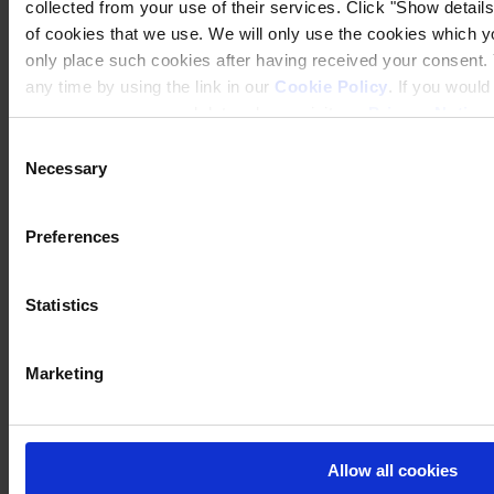
collected from your use of their services. Click "Show details"
of cookies that we use. We will only use the cookies which yo
only place such cookies after having received your consent
any time by using the link in our
Cookie Policy
. If you woul
process your personal data, please visit our
Privacy Notice
Consent
Necessary
Selection
Preferences
Statistics
Marketing
Allow all cookies