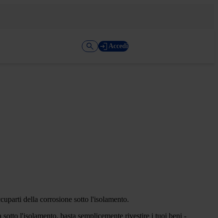
Accedi
uparti della corrosione sotto l'isolamento.
 sotto l'isolamento, basta semplicemente rivestire i tuoi beni -