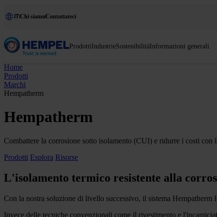
IT
Chi siamo
Contattateci
Prodotti
Industrie
Sostenibilità
Informazioni generali
Home
Prodotti
Marchi
Hempatherm
Hempatherm
Combattere la corrosione sotto isolamento (CUI) e ridurre i costi con l
Prodotti
Esplora
Risorse
L'isolamento termico resistente alla corro
Con la nostra soluzione di livello successivo, il sistema Hempatherm I
Invece delle tecniche convenzionali come il rivestimento e l'incamiciatu