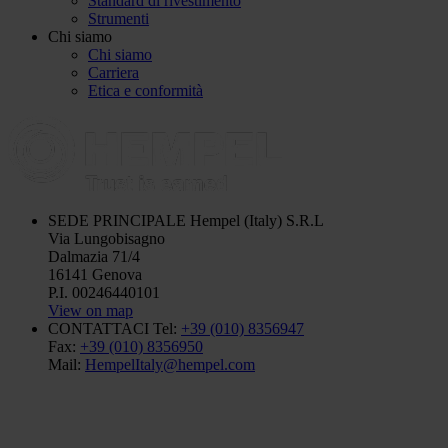
Standard di rivestimento
Strumenti
Chi siamo
Chi siamo
Carriera
Etica e conformità
SEDE PRINCIPALE
Hempel (Italy) S.R.L
Via Lungobisagno
Dalmazia 71/4
16141 Genova
P.I. 00246440101
View on map
CONTATTACI
Tel:
+39 (010) 8356947
Fax:
+39 (010) 8356950
Mail:
HempelItaly@hempel.com