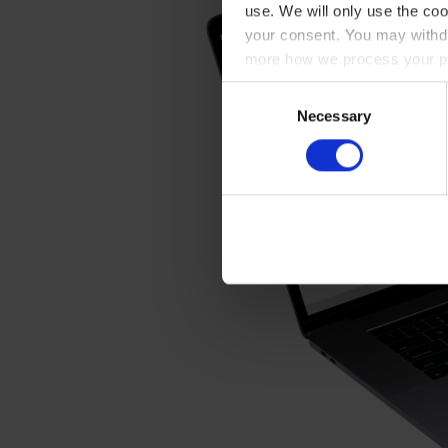
use. We will only use the coo
your consent. You may withdr
more how we process your pe
Consent
Necessary
Selection