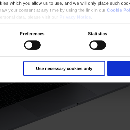
kies which you allow us to use, and we will only place such cook
aw your consent at any time by using the link in our
Cookie Pol
rsonal data, please visit our
Privacy Notice
.
Preferences
Statistics
Use necessary cookies only