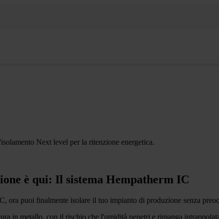
'isolamento Next level per la ritenzione energetica.
sione è qui: Il sistema Hempatherm IC
C, ora puoi finalmente isolare il tuo impianto di produzione senza preocc
ra in metallo, con il rischio che l'umidità penetri e rimanga intrappolata