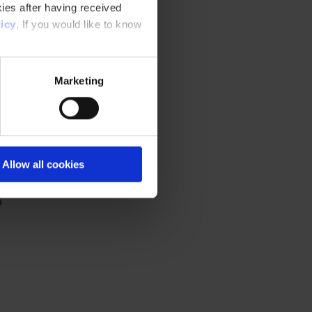
ies after having received
icy
. If you would like to know
Marketing
Allow all cookies