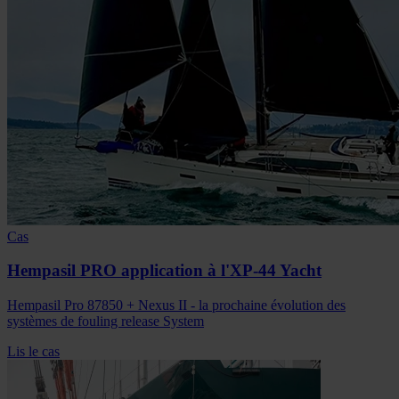
Cas
Hempasil PRO application à l'XP-44 Yacht
Hempasil Pro 87850 + Nexus II - la prochaine évolution des
systèmes de fouling release System
Lis le cas