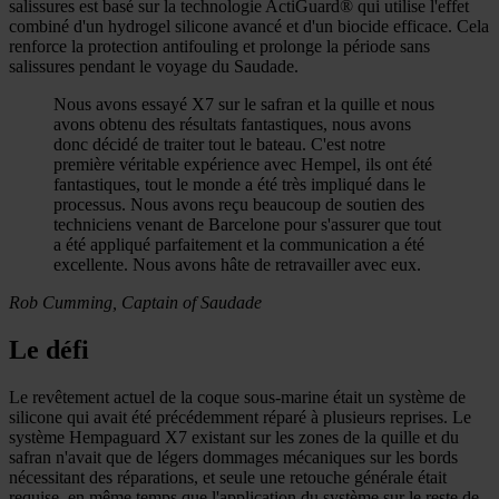
salissures est basé sur la technologie ActiGuard® qui utilise l'effet
combiné d'un hydrogel silicone avancé et d'un biocide efficace. Cela
renforce la protection antifouling et prolonge la période sans
salissures pendant le voyage du Saudade.
Nous avons essayé X7 sur le safran et la quille et nous
avons obtenu des résultats fantastiques, nous avons
donc décidé de traiter tout le bateau. C'est notre
première véritable expérience avec Hempel, ils ont été
fantastiques, tout le monde a été très impliqué dans le
processus. Nous avons reçu beaucoup de soutien des
techniciens venant de Barcelone pour s'assurer que tout
a été appliqué parfaitement et la communication a été
excellente. Nous avons hâte de retravailler avec eux.
Rob Cumming, Captain of Saudade
Le défi
Le revêtement actuel de la coque sous-marine était un système de
silicone qui avait été précédemment réparé à plusieurs reprises. Le
système Hempaguard X7 existant sur les zones de la quille et du
safran n'avait que de légers dommages mécaniques sur les bords
nécessitant des réparations, et seule une retouche générale était
requise, en même temps que l'application du système sur le reste de