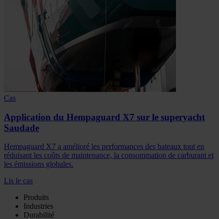
Cas
Application du Hempaguard X7 sur le superyacht
Saudade
Hempaguard X7 a amélioré les performances des bateaux tout en
réduisant les coûts de maintenance, la consommation de carburant et
les émissions globales.
Lis le cas
Produits
Industries
Durabilité