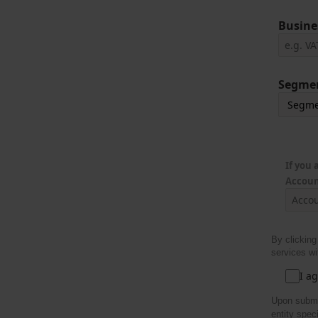
Busine
Segme
If you
Accoun
By clicking
services wi
I a
Upon submi
entity spec