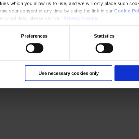
kies which you allow us to use, and we will only place such cook
aw your consent at any time by using the link in our
Cookie Pol
.
rsonal data, please visit our
Privacy Notice
.
37130000
Preferences
Statistics
Use necessary cookies only