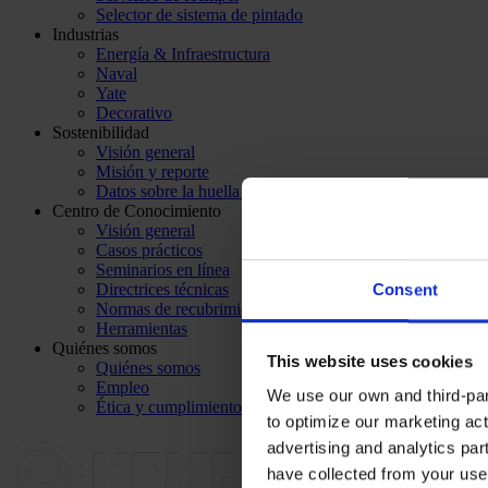
Selector de sistema de pintado
Industrias
Energía & Infraestructura
Naval
Yate
Decorativo
Sostenibilidad
Visión general
Misión y reporte
Datos sobre la huella de carbono
Centro de Conocimiento
Visión general
Casos prácticos
Seminarios en línea
Directrices técnicas
Consent
Normas de recubrimiento
Herramientas
Quiénes somos
This website uses cookies
Quiénes somos
Empleo
We use our own and third-part
Ética y cumplimiento
to optimize our marketing act
advertising and analytics par
have collected from your use 