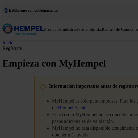
ES
Quiénes somos
Contáctenos
Productos
Industrias
Sostenibilidad
Centro de Conocimi
Inicio
Regístrate
Empieza con MyHempel
Información importante antes de registrar
MyHempel es solo para empresas. Para los pro
de
Hempel Yacht
.
El acceso a MyHempel no se concede inmediat
pasos adicionales de validación.
MyHempel no está disponible actualmente e
obtener más ayuda.