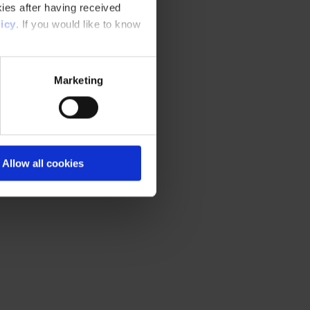
ies after having received
icy
. If you would like to know
Marketing
Allow all cookies