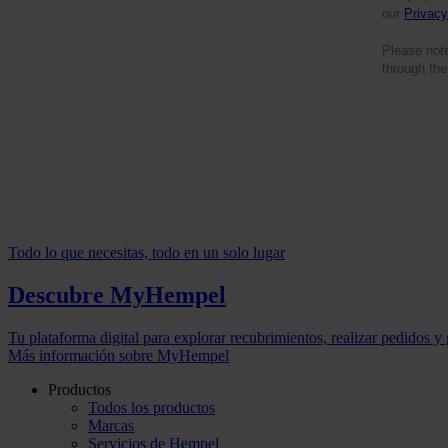
our
Privacy
Please not
through the
Todo lo que necesitas, todo en un solo lugar
Descubre MyHempel
Tu plataforma digital para explorar recubrimientos, realizar pedidos y
Más información sobre MyHempel
Productos
Todos los productos
Marcas
Servicios de Hempel