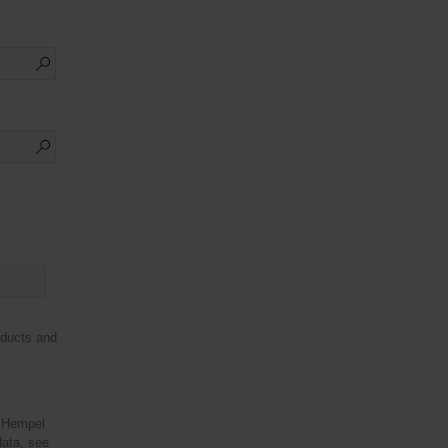
oducts and
e Hempel
ata, see