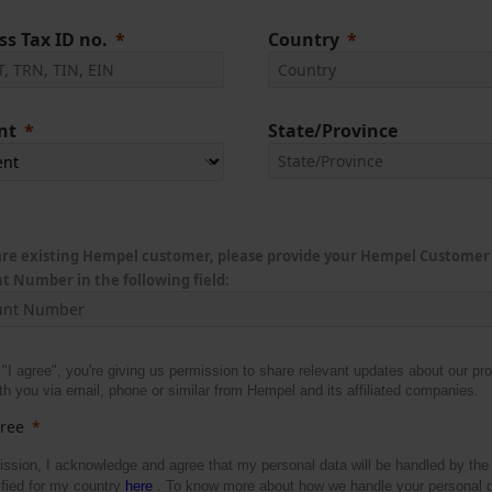
ss Tax ID no.
Country
nt
State/Province
 are existing Hempel customer, please provide your Hempel Customer
t Number in the following field:
 "I agree", you're giving us permission to share relevant updates about our pr
th you via email, phone or similar from Hempel and its affiliated companies.
gree
ssion, I acknowledge and agree that my personal data will be handled by th
ified for my country
here
. To know more about how we handle your personal d