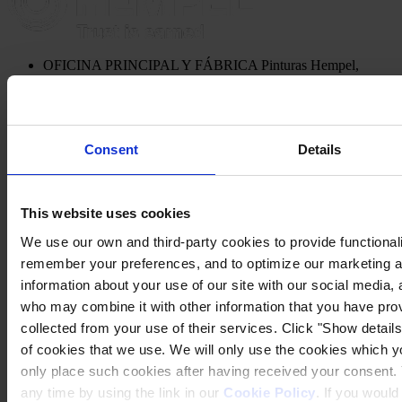
OFICINA PRINCIPAL Y FÁBRICA
Pinturas Hempel,
S.A.U.
Avinguda de Sentmenat 108
08213 Polinyà (Barcelona)
PÓNGASE EN CONTACTO CON NOSOTROS
Tel: +34
937130000
Consent
Details
Fax: +34 937130368
Mail: general.es@hempel.com
This website uses cookies
We use our own and third-party cookies to provide functionalit
remember your preferences, and to optimize our marketing ac
information about your use of our site with our social media, 
who may combine it with other information that you have prov
collected from your use of their services. Click "Show details"
of cookies that we use. We will only use the cookies which yo
only place such cookies after having received your consent
any time by using the link in our
Cookie Policy
. If you woul