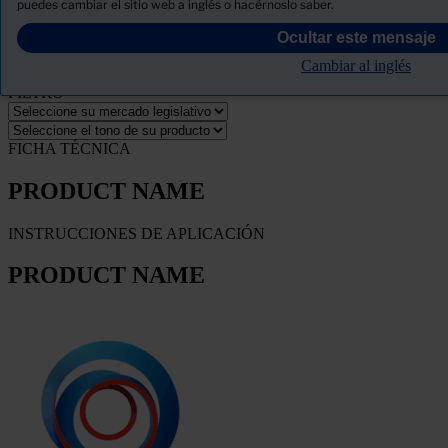
puedes cambiar el sitio web a inglés o hacérnoslo saber.
Descargue la ficha de seguridad del producto
Ocultar este mensaje
PRODUCT NAME
Cambiar al inglés
FILTRO
FICHA TÉCNICA
PRODUCT NAME
INSTRUCCIONES DE APLICACIÓN
PRODUCT NAME