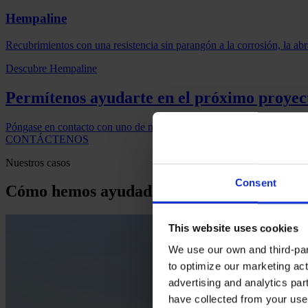
Hempaline
Recubrimientos con una resistencia sin parangón a la corrosión, la abr
Descubre Hempaline
Permítenos ayudarte en el próximo proyec
Póngase en contacto con uno de nuestros expertos si desea obtener m
CONTÁCTENOS
Nuestros casos
Consent
Cómo hemos ayudado a nuestros clientes
This website uses cookies
We use our own and third-part
to optimize our marketing act
advertising and analytics par
have collected from your use 