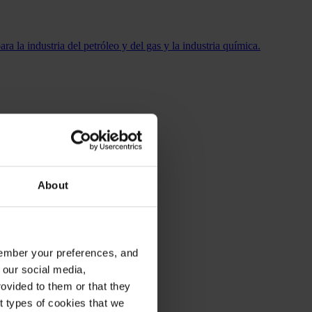
 la industria del petróleo y del gas y la industria química.
About
emember your preferences, and
 our social media,
ovided to them or that they
nt types of cookies that we