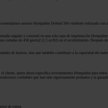
 recomendamos nuestro Hempaline Defend 500 viniléster reforzado con man
granalla angular y consistió en una sola capa de imprimación Hempalin
s cortadas de 450 gm/m2 (1.5 oz/ft2) en el recubrimiento. Después de un
dades de barrera, sino que también contribuye a la capacidad del material
el cliente, quien ahora especifica revestimientos Hempaline para todos
protectores confiables que han sido rigurosamente probados y la garantía
erzo de estera