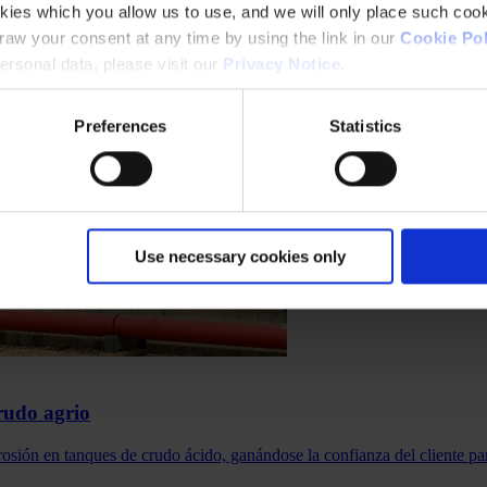
kies which you allow us to use, and we will only place such cook
aw your consent at any time by using the link in our
Cookie Pol
rsonal data, please visit our
Privacy Notice
.
Preferences
Statistics
Use necessary cookies only
rudo agrio
osión en tanques de crudo ácido, ganándose la confianza del cliente par