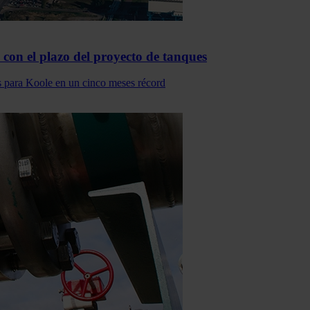
 con el plazo del proyecto de tanques
es para Koole en un cinco meses récord