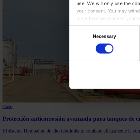
use. We will only use the coo
your consent. You may withdr
more how we process your pe
Consent
Necessary
Selection
Caso
Protección anticorrosión avanzada para tanques de c
El sistema Hempaline de alto rendimiento combate eficazmente la corr