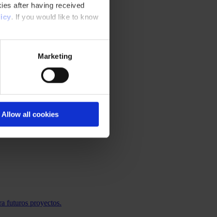
ies after having received
icy
. If you would like to know
Marketing
Allow all cookies
a futuros proyectos.