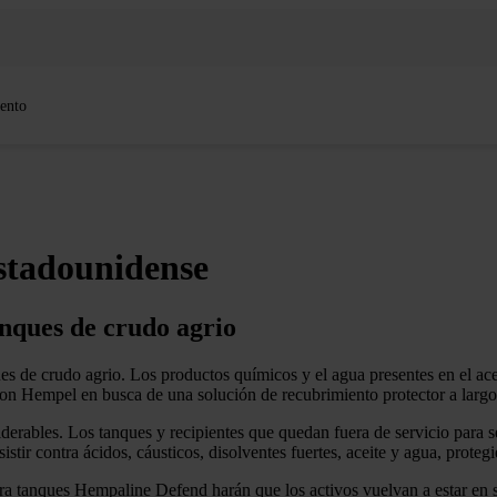
ento
stadounidense
nques de crudo agrio
ues de crudo agrio. Los productos químicos y el agua presentes en el a
on Hempel en busca de una solución de recubrimiento protector a largo
erables. Los tanques y recipientes que quedan fuera de servicio para se
stir contra ácidos, cáusticos, disolventes fuertes, aceite y agua, prote
a tanques Hempaline Defend harán que los activos vuelvan a estar en se