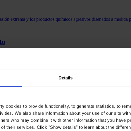
asión extrema y los productos químicos agresivos diseñados a medida para
to
ás información.
Details
y cookies to provide functionality, to generate statistics, to r
ivities. We also share information about your use of our site with
tners who may combine it with other information that you have pr
of their services. Click "Show details" to learn about the differe