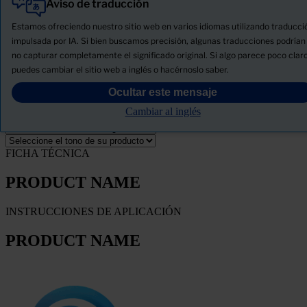
Aviso de traducción
Todo
Productos
Estamos ofreciendo nuestro sitio web en varios idiomas utilizando traducci
Novedades
impulsada por IA. Si bien buscamos precisión, algunas traducciones podrían
no capturar completamente el significado original. Si algo parece poco claro
Descargue la ficha de seguridad del producto
puedes cambiar el sitio web a inglés o hacérnoslo saber.
PRODUCT NAME
Ocultar este mensaje
Cambiar al inglés
FILTRO
FICHA TÉCNICA
PRODUCT NAME
INSTRUCCIONES DE APLICACIÓN
PRODUCT NAME