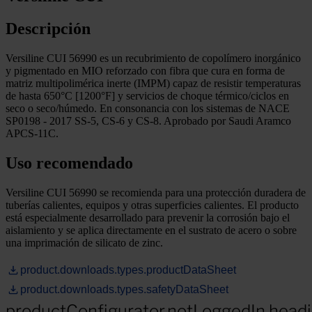
Descripción
Versiline CUI 56990 es un recubrimiento de copolímero inorgánico
y pigmentado en MIO reforzado con fibra que cura en forma de
matriz multipolimérica inerte (IMPM) capaz de resistir temperaturas
de hasta 650°C [1200°F] y servicios de choque térmico/ciclos en
seco o seco/húmedo. En consonancia con los sistemas de NACE
SP0198 - 2017 SS-5, CS-6 y CS-8. Aprobado por Saudi Aramco
APCS-11C.
Uso recomendado
Versiline CUI 56990 se recomienda para una protección duradera de
tuberías calientes, equipos y otras superficies calientes. El producto
está especialmente desarrollado para prevenir la corrosión bajo el
aislamiento y se aplica directamente en el sustrato de acero o sobre
una imprimación de silicato de zinc.
product.downloads.types.productDataSheet
product.downloads.types.safetyDataSheet
productConfigurator.notLoggedIn.head