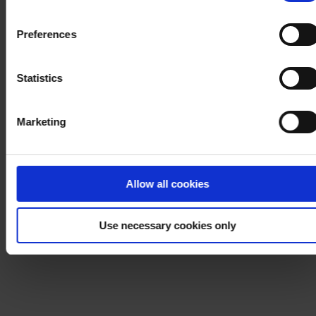
withdraw your consent at any time by using the link in our
Cookie Policy
. If you would like to know more how we
Preferences
process your personal data, please visit our
Privacy
Notice
.
Statistics
Marketing
Allow all cookies
Use necessary cookies only