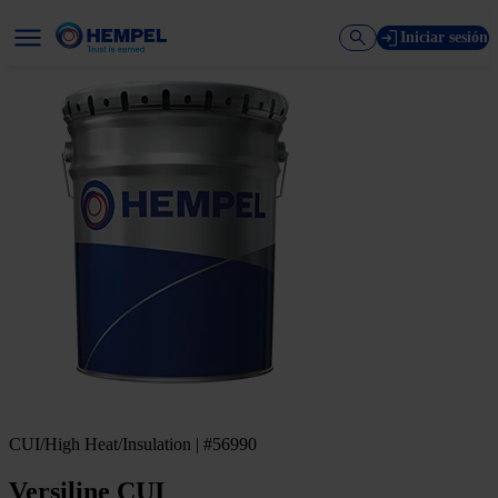
Iniciar sesión
CUI/High Heat/Insulation | #56990
Versiline CUI