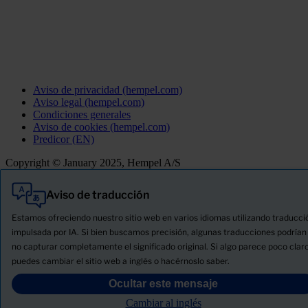
Aviso de privacidad (hempel.com)
Aviso legal (hempel.com)
Condiciones generales
Aviso de cookies (hempel.com)
Predicor (EN)
Copyright © January 2025, Hempel A/S
Aviso de traducción
Todo
Productos
Estamos ofreciendo nuestro sitio web en varios idiomas utilizando traducci
Novedades
impulsada por IA. Si bien buscamos precisión, algunas traducciones podrían
no capturar completamente el significado original. Si algo parece poco claro
Descargue la ficha de seguridad del producto
puedes cambiar el sitio web a inglés o hacérnoslo saber.
PRODUCT NAME
Ocultar este mensaje
Cambiar al inglés
FILTRO