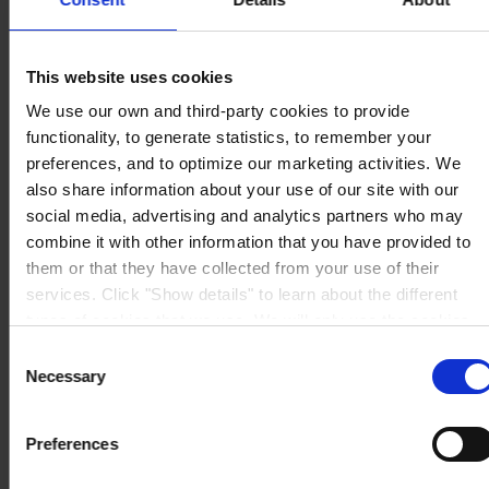
Avinguda de Sentmenat 108
08213 Polinyà (Barcelona)
PÓNGASE EN CONTACTO CON NOSOTROS
Tel: +34
937130000
This website uses cookies
Fax: +34 937130368
We use our own and third-party cookies to provide
Mail: general.es@hempel.com
functionality, to generate statistics, to remember your
preferences, and to optimize our marketing activities. We
also share information about your use of our site with our
social media, advertising and analytics partners who may
combine it with other information that you have provided to
them or that they have collected from your use of their
services. Click "Show details" to learn about the different
types of cookies that we use. We will only use the cookies
which you allow us to use, and we will only place such
Consent
cookies after having received your consent. You may
Necessary
Selection
withdraw your consent at any time by using the link in our
Cookie Policy
. If you would like to know more how we
Preferences
process your personal data, please visit our
Privacy
Notice
.