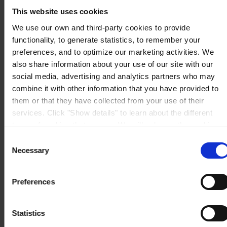
Mail: general.es@hempel.com
This website uses cookies
We use our own and third-party cookies to provide
functionality, to generate statistics, to remember your
preferences, and to optimize our marketing activities. We
also share information about your use of our site with our
social media, advertising and analytics partners who may
combine it with other information that you have provided to
them or that they have collected from your use of their
services. Click "Show details" to learn about the different
types of cookies that we use. We will only use the cookies
which you allow us to use, and we will only place such
Consent
cookies after having received your consent. You may
Necessary
Selection
withdraw your consent at any time by using the link in our
Cookie Policy
. If you would like to know more how we
Preferences
process your personal data, please visit our
Privacy
Notice
.
Statistics