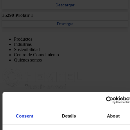
Descargar
35290-Profair-1
Descargar
Productos
Industrias
Sostenibilidad
Centro de Conocimiento
Quiénes somos
OFICINA PRINCIPAL Y FÁBRICA
Pinturas Hempel,
S.A.U.
Avinguda de Sentmenat 108
08213 Polinyà (Barcelona)
Consent
Details
About
PÓNGASE EN CONTACTO CON NOSOTROS
Tel: +34
937130000
Fax: +34 937130368