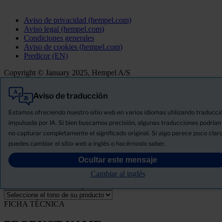
Aviso de privacidad (hempel.com)
Aviso legal (hempel.com)
Condiciones generales
Aviso de cookies (hempel.com)
Predicor (EN)
Copyright © January 2025, Hempel A/S
Aviso de traducción
Todo
Productos
Estamos ofreciendo nuestro sitio web en varios idiomas utilizando traducci
Novedades
impulsada por IA. Si bien buscamos precisión, algunas traducciones podrían
no capturar completamente el significado original. Si algo parece poco claro
Descargue la ficha de seguridad del producto
puedes cambiar el sitio web a inglés o hacérnoslo saber.
PRODUCT NAME
Ocultar este mensaje
Cambiar al inglés
FILTRO
FICHA TÉCNICA