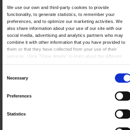
We use our own and third-party cookies to provide
functionality, to generate statistics, to remember your
preferences, and to optimize our marketing activities. We
also share information about your use of our site with our
social media, advertising and analytics partners who may
combine it with other information that you have provided to
them or that they have collected from your use of their
services. Click "Show details" to learn about the different
types of cookies that we use. We will only use the cookies
which you allow us to use, and we will only place such
Consent
cookies after having received your consent. You may
Necessary
Selection
withdraw your consent at any time by using the link in our
Cookie Policy
. If you would like to know more how we
Preferences
process your personal data, please visit our
Privacy
Notice
.
Statistics