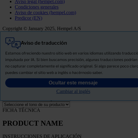
Aviso legal (hempel.com)
Condiciones generales
Aviso de cookies (hempel.com)
Predicor (EN)
Copyright © January 2025, Hempel A/S
Aviso de traducción
Todo
Productos
Estamos ofreciendo nuestro sitio web en varios idiomas utilizando traducci
Novedades
impulsada por IA. Si bien buscamos precisión, algunas traducciones podrían
no capturar completamente el significado original. Si algo parece poco claro
Descargue la ficha de seguridad del producto
puedes cambiar el sitio web a inglés o hacérnoslo saber.
PRODUCT NAME
Ocultar este mensaje
Cambiar al inglés
FILTRO
FICHA TÉCNICA
PRODUCT NAME
INSTRUCCIONES DE APLICACIÓN