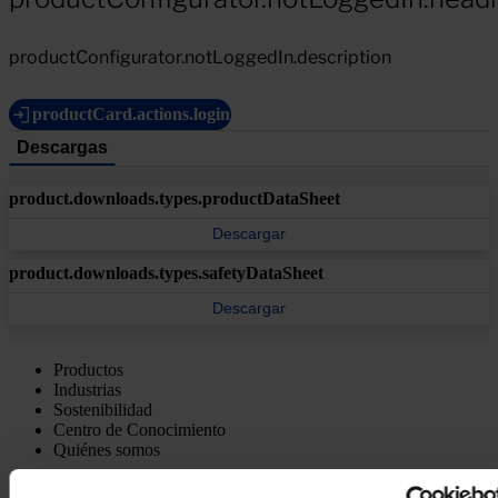
productConfigurator.notLoggedIn.description
productCard.actions.login
Descargas
product.downloads.types.productDataSheet
Descargar
product.downloads.types.safetyDataSheet
Descargar
Productos
Industrias
Sostenibilidad
Centro de Conocimiento
Quiénes somos