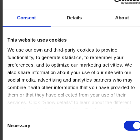
Consent
Details
About
OFICINA PRINCIPAL Y FÁBRICA
Pinturas Hempel,
S.A.U.
Avinguda de Sentmenat 108
This website uses cookies
08213 Polinyà (Barcelona)
PÓNGASE EN CONTACTO CON NOSOTROS
Tel: +34
We use our own and third-party cookies to provide
937130000
functionality, to generate statistics, to remember your
Fax: +34 937130368
preferences, and to optimize our marketing activities. We
Mail: general.es@hempel.com
also share information about your use of our site with our
social media, advertising and analytics partners who may
combine it with other information that you have provided to
them or that they have collected from your use of their
services. Click "Show details" to learn about the different
types of cookies that we use. We will only use the cookies
which you allow us to use, and we will only place such
Consent
cookies after having received your consent. You may
Necessary
Selection
withdraw your consent at any time by using the link in our
Cookie Policy
. If you would like to know more how we