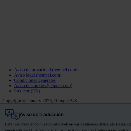
Aviso de privacidad (hempel.com)
Aviso legal (hempel.com)
Condiciones generales
Aviso de cookies (hempel.com)
Predicor (EN)
Copyright © January 2025, Hempel A/S
Aviso de traducción
Todo
Productos
Estamos ofreciendo nuestro sitio web en varios idiomas utilizando traducci
Novedades
impulsada por IA. Si bien buscamos precisión, algunas traducciones podrían